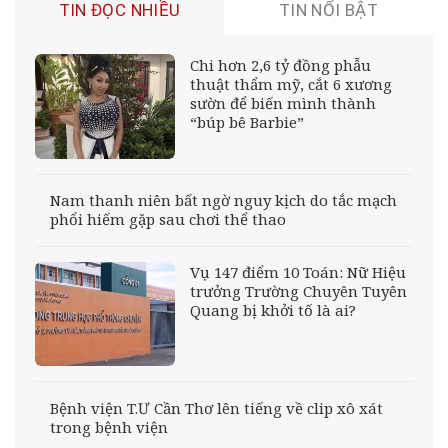
TIN ĐỌC NHIỀU
TIN NỔI BẬT
Chi hơn 2,6 tỷ đồng phẫu
thuật thẩm mỹ, cắt 6 xương
sườn để biến mình thành
“búp bê Barbie”
Nam thanh niên bất ngờ nguy kịch do tắc mạch
phổi hiếm gặp sau chơi thể thao
Vụ 147 điểm 10 Toán: Nữ Hiệu
trưởng Trường Chuyên Tuyên
Quang bị khởi tố là ai?
Bệnh viện T.Ư Cần Thơ lên tiếng về clip xô xát
trong bệnh viện