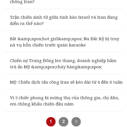
chống Iran?
Trận chiến sinh tử giữa tình báo Israel và Iran đang
diễn ra thế nào?
Bắt &amp;apos;hot girl&amp;apos; Na Đắc Kỷ bị truy
nã vụ hỗn chiến trước quán karaoke
Chiến sự Trung Đông leo thang, doanh nghiệp hầm
trú ẩn Mỹ &amp;apos;cháy hàng&amp;apos;
Mỹ: Chiến dịch tấn công Iran sẽ kéo dài từ 4 đến 6 tuần
Vì 5 chiếc phong bì mừng thọ của thông gia, chị dâu,
em chồng khẩu chiến đầu năm
1
2