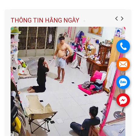
THÔNG TIN HẰNG NGÀY
.
.
.
.