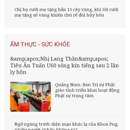
Chị họ cưới mẹ tặng hẳn 15 cây vàng, khi tôi cưới
mẹ tặng số vàng khiến chú rể đòi hủy hôn
ẨM THỰC - SỨC KHỎE
&amp;apos;Nhị Lang Thần&amp;apos;
Tiêu Ân Tuấn U60 sống kín tiếng sau 2 lần
ly hôn
Quảng Nam: Ban Trị sự Phật
giáo tỉnh triển khai hoạt động
Phật sự trọng tâm
Ngỡ ngàng trước diện mạo khác lạ của Khoa Pug,
nhiều người “nhận không ra”