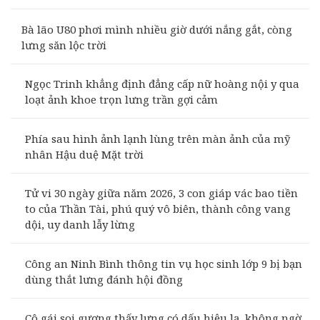
Bà lão U80 phơi mình nhiều giờ dưới nắng gắt, còng
lưng săn lộc trời
Ngọc Trinh khẳng định đẳng cấp nữ hoàng nội y qua
loạt ảnh khoe trọn lưng trần gợi cảm
Phía sau hình ảnh lạnh lùng trên màn ảnh của mỹ
nhân Hậu duệ Mặt trời
Tử vi 30 ngày giữa năm 2026, 3 con giáp vác bao tiền
to của Thần Tài, phú quý vô biên, thành công vang
dội, uy danh lẫy lừng
Công an Ninh Bình thông tin vụ học sinh lớp 9 bị bạn
dùng thắt lưng đánh hội đồng
Cô gái soi gương thấy lưng có dấu hiệu lạ, không ngờ