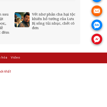
.
n sau
Vết nhơ phản cha hại tộc
ặt
khiến hổ tướng của Lưu
os;,
Bị sống tủi nhục, chết cô
.
dễ
đơn
t đêm
.
n hóa
Video
ới nhất​