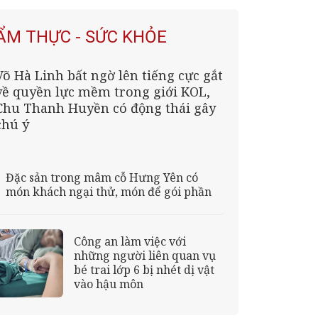
ẨM THỰC - SỨC KHỎE
Võ Hà Linh bất ngờ lên tiếng cực gắt
về quyền lực mềm trong giới KOL,
Chu Thanh Huyền có động thái gây
chú ý
Đặc sản trong mâm cỗ Hưng Yên có
món khách ngại thử, món để gói phần
Công an làm việc với
những người liên quan vụ
bé trai lớp 6 bị nhét dị vật
vào hậu môn