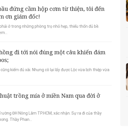
bầu đứng cầm hộp cơm từ thiện, tôi đến
ảm ơn giám đốc!
 phải ở trong những phòng trọ nhỏ hẹp, thiếu thốn đủ bề.
em...
hồng đi tới nói đúng một câu khiến đám
os;
cũng kiếm đủ xài. Nhưng cô lại lấy được Lộc vừa lịch thiệp vừa
thuật trồng mía ở miền Nam qua đời ở
 Trường ĐH Nông Lâm TP.HCM, xác nhận. Sự ra đi của thầy
hương. Thầy Phan...