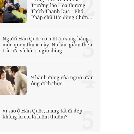
Trưởng lão Hòa thượng
Thích Thanh Dục – Phó
Pháp chủ Hội đồng Chứng
minh GHPGVN trước thềm
năm mới
Người Hàn Quốc rộ mốt ăn sáng bằng
món quen thuộc này: No lâu, giảm thèm
trà sữa và hỗ trợ giữ dáng
9 hành động của người đàn
ông đích thực
Vì sao ở Hàn Quốc, mang tất đi dép
không bị coi là luộm thuộm?