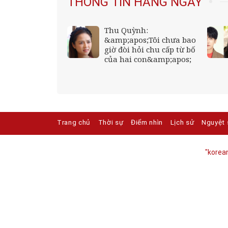
THÔNG TIN HẰNG NGÀY
 sống cùng con
Thu Quỳnh:
quyết định của
&amp;apos;Tôi chưa bao
 con rể từng
giờ đòi hỏi chu cấp từ bố
i khéo đến
của hai con&amp;apos;
ng bố vợ vô
Trang chủ
Thời sự
Điểm nhìn
Lịch sử
Nguyệt 
"korean