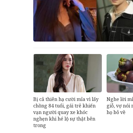
Bị cả thiên hạ cười mỉa vì lấy
Nghe lời m
chồng 84 tuổi, gái trẻ khiến
giỗ, vợ nói
vạn người quay xe khóc
họ bỏ về
nghẹn khi hé lộ sự thật bên
trong