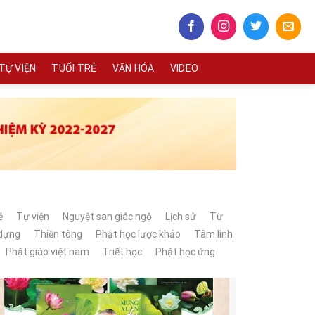
TỰ VIỆN
TUỔI TRẺ
VĂN HÓA
VIDEO
ẻ
Tự viện
Nguyệt san giác ngộ
Lịch sử
Từ
 dựng
Thiền tông
Phật học lược khảo
Tâm linh
Phật giáo việt nam
Triết học
Phật học ứng