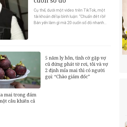
Cụ thể, dưới một video trên TikTok, một
tài khoản để lại bình luận: “Chuẩn đét rồi!
Bán yến làm gì mà 20 cuốn sổ đỏ nhanh
thế được nếu không có Huy”. Trước ý...
5 năm ly hôn, tình cờ gặp vợ
cũ đứng phát tờ rơi, tôi và vợ
2 định mỉa mai thì có người
gọi: “Chào giám đốc”
ỉa mai trong đám
 một câu khiến cả