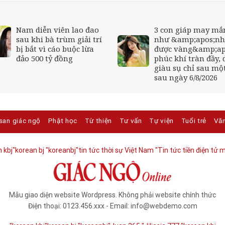
Nam diễn viên lao đao
3 con giáp may mắ
sau khi bà trùm giải trí
như &amp;apos;nh
bị bắt vì cáo buộc lừa
được vàng&amp;ap
đảo 500 tỷ đồng
phúc khí tràn đầy, 
giàu sụ chỉ sau mộ
sau ngày 6/8/2026
san giác ngộ
Phật học
Từ thiện
Tư vấn
Tự viện
Tuổi trẻ
Vă
 kbj​
"korean bj
"koreanbj​
"tin tức thời sự Việt Nam
"Tin tức tiền điện tử m
Mẫu giao diện website Wordpress. Không phải website chính thức
Điện thoại: 0123.456.xxx - Email: info@webdemo.com