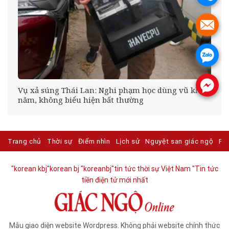
.
.
.
do
Vụ xả súng Thái Lan: Nghi phạm học dùng vũ khí 2
năm, không biểu hiện bất thường
Trang chủ
Thời sự
Điểm nhìn
Lịch sử
Nguyệt san giác ngộ
Ph
"korean kbj​
"korean bj
"koreanbj​
"tin tức thời sự Việt Nam
"Tin tức
tiền điện tử mới nhất​
Mẫu giao diện website Wordpress. Không phải website chính thức