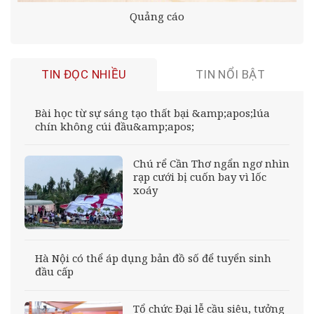
Quảng cáo
TIN ĐỌC NHIỀU
TIN NỔI BẬT
Bài học từ sự sáng tạo thất bại &amp;apos;lúa
chín không cúi đầu&amp;apos;
Chú rể Cần Thơ ngẩn ngơ nhìn
rạp cưới bị cuốn bay vì lốc
xoáy
Hà Nội có thể áp dụng bản đồ số để tuyển sinh
đầu cấp
Tổ chức Đại lễ cầu siêu, tưởng