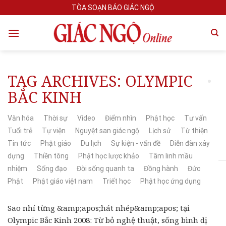
Skip
TÒA SOẠN BÁO GIÁC NGỘ
to
content
TAG ARCHIVES:
OLYMPIC
BẮC KINH
Văn hóa
Thời sự
Video
Điểm nhìn
Phật học
Tư vấn
Tuổi trẻ
Tự viện
Nguyệt san giác ngộ
Lịch sử
Từ thiện
Tin tức
Phật giáo
Du lịch
Sự kiện - vấn đề
Diễn đàn xây
dựng
Thiền tông
Phật học lược khảo
Tâm linh mầu
nhiệm
Sống đạo
Đời sống quanh ta
Đồng hành
Đức
Phật
Phật giáo việt nam
Triết học
Phật học ứng dụng
Sao nhí từng &amp;apos;hát nhép&amp;apos; tại
Olympic Bắc Kinh 2008: Từ bỏ nghệ thuật, sống bình dị