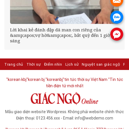
.
.
Lời khai kẻ đánh đập dã man con riêng của
.
&amp;apos;vợ hờ&amp;apos;, bắt quỳ đến 1 giờ
sáng
Trang chủ
Thời sự
Điểm nhìn
Lịch sử
Nguyệt san giác ngộ
Ph
"korean kbj​
"korean bj
"koreanbj​
"tin tức thời sự Việt Nam
"Tin tức
tiền điện tử mới nhất​
Mẫu giao diện website Wordpress. Không phải website chính thức
Điện thoại: 0123.456.xxx - Email: info@webdemo.com