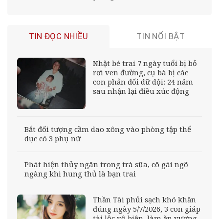
TIN ĐỌC NHIỀU
TIN NỔI BẬT
Nhặt bé trai 7 ngày tuổi bị bỏ
rơi ven đường, cụ bà bị các
con phản đối dữ dội: 24 năm
sau nhận lại điều xúc động
Bắt đối tượng cầm dao xông vào phòng tập thể
dục có 3 phụ nữ
Phát hiện thủy ngân trong trà sữa, cô gái ngỡ
ngàng khi hung thủ là bạn trai
Thần Tài phủi sạch khó khăn
đúng ngày 5/7/2026, 3 con giáp
tài lộc vô biên, làm ăn vượng