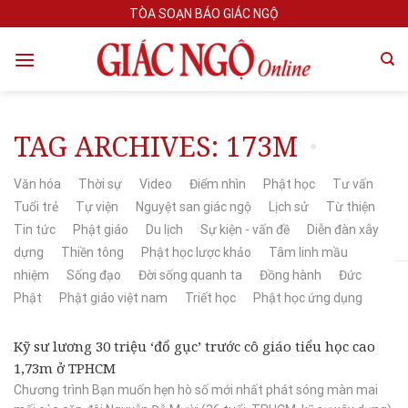
Skip
TÒA SOẠN BÁO GIÁC NGỘ
to
content
TAG ARCHIVES:
173M
Văn hóa
Thời sự
Video
Điểm nhìn
Phật học
Tư vấn
Tuổi trẻ
Tự viện
Nguyệt san giác ngộ
Lịch sử
Từ thiện
Tin tức
Phật giáo
Du lịch
Sự kiện - vấn đề
Diễn đàn xây
dựng
Thiền tông
Phật học lược khảo
Tâm linh mầu
nhiệm
Sống đạo
Đời sống quanh ta
Đồng hành
Đức
Phật
Phật giáo việt nam
Triết học
Phật học ứng dụng
Kỹ sư lương 30 triệu ‘đổ gục’ trước cô giáo tiểu học cao
1,73m ở TPHCM
Chương trình Bạn muốn hẹn hò số mới nhất phát sóng màn mai