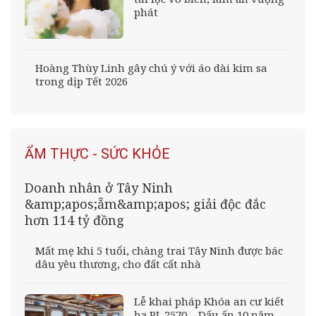
phát
Hoàng Thùy Linh gây chú ý với áo dài kim sa
trong dịp Tết 2026
ẨM THỰC - SỨC KHỎE
Doanh nhân ở Tây Ninh
&amp;apos;ẵm&amp;apos; giải độc đắc
hơn 114 tỷ đồng
Mất mẹ khi 5 tuổi, chàng trai Tây Ninh được bác
dâu yêu thương, cho đất cất nhà
Lễ khai pháp Khóa an cư kiết
hạ PL.2570 – Dấu ấn 10 năm