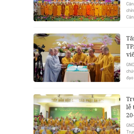
Căn
chỉn
Căn
Tă
TP
vi
GNO 
chức
đạo 
Tr
lễ
20
GNO
Tru