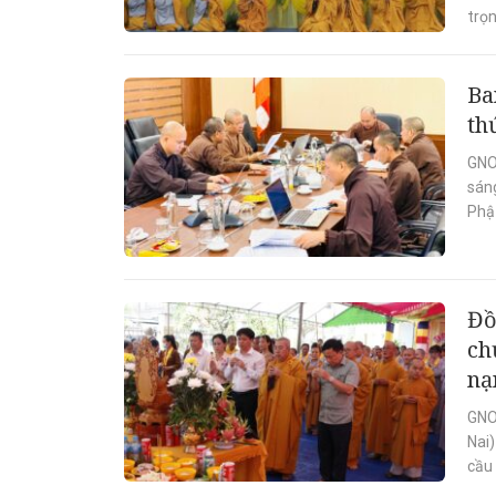
trọn
Ba
th
GNO
sáng
Phật
Đồ
ch
nạ
GNO
Nai
cầu 