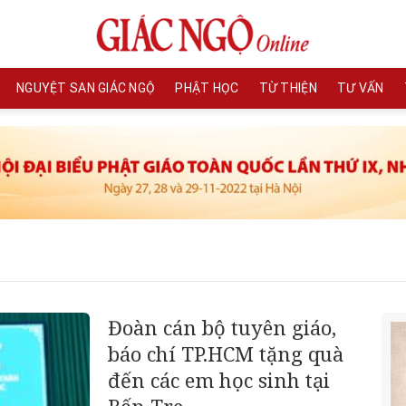
NGUYỆT SAN GIÁC NGỘ
PHẬT HỌC
TỪ THIỆN
TƯ VẤN
Đoàn cán bộ tuyên giáo,
báo chí TP.HCM tặng quà
đến các em học sinh tại
Bến Tre