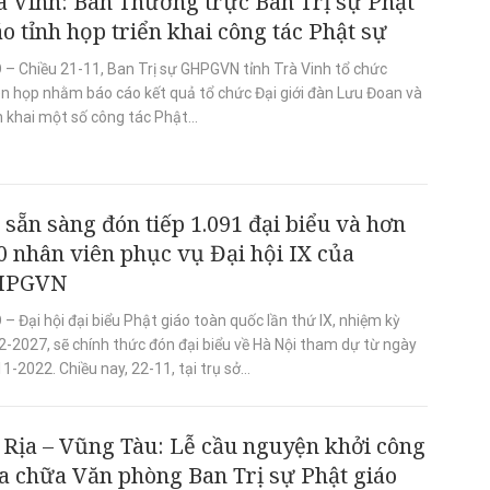
à Vinh: Ban Thường trực Ban Trị sự Phật
áo tỉnh họp triển khai công tác Phật sự
 – Chiều 21-11, Ban Trị sự GHPGVN tỉnh Trà Vinh tổ chức
ên họp nhằm báo cáo kết quả tổ chức Đại giới đàn Lưu Đoan và
n khai một số công tác Phật...
 sẵn sàng đón tiếp 1.091 đại biểu và hơn
0 nhân viên phục vụ Đại hội IX của
HPGVN
– Đại hội đại biểu Phật giáo toàn quốc lần thứ IX, nhiệm kỳ
2-2027, sẽ chính thức đón đại biểu về Hà Nội tham dự từ ngày
1-2022. Chiều nay, 22-11, tại trụ sở...
 Rịa – Vũng Tàu: Lễ cầu nguyện khởi công
a chữa Văn phòng Ban Trị sự Phật giáo