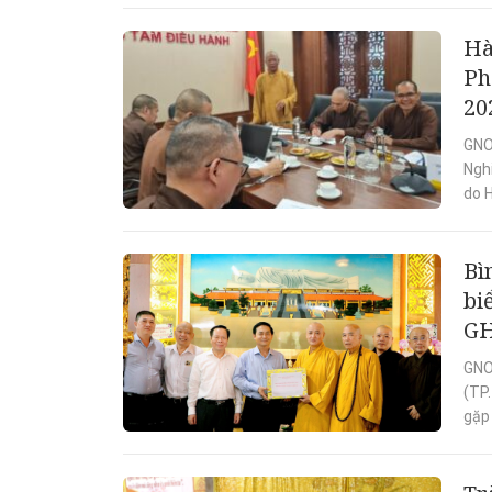
Hà
Ph
20
GNO
Nghi
do 
Bì
bi
G
GNO
(TP
gặp