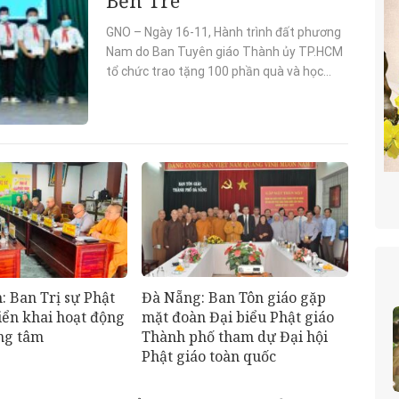
GNO – Ngày 16-11, Hành trình đất phương
Nam do Ban Tuyên giáo Thành ủy TP.HCM
tổ chức trao tặng 100 phần quà và học
bổng đến các gia đình chính sách khó
khăn, học sinh hiếu học trên địa...
Đà Nẵng: Ban Tôn giáo gặp
 Ban Trị sự Phật
mặt đoàn Đại biểu Phật giáo
riển khai hoạt động
Thành phố tham dự Đại hội
ọng tâm
Phật giáo toàn quốc