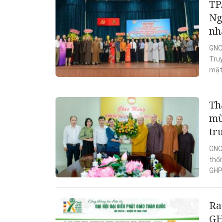
TP
Ng
nh
GNO 
Truy
mặt
Th
mừ
tr
GNO
thố
GHP
Ra
G