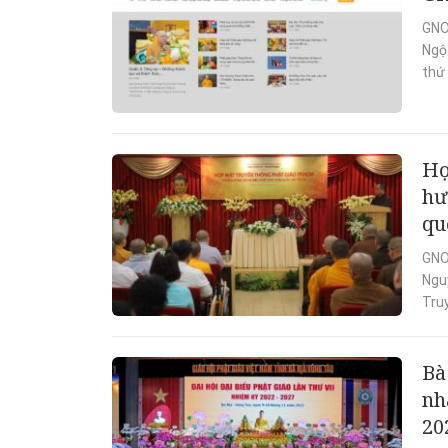
GNO
Ngộ 
thứ 
Họ
hư
qu
GNO
Ngu
Tru
Bà
nh
20