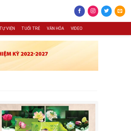
TỰ VIỆN
TUỔI TRẺ
VĂN HÓA
VIDEO