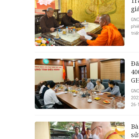
Tr
gi
GNO
phi
triể
Đã
40
G
GNO 
202
26-1
Bà
sử