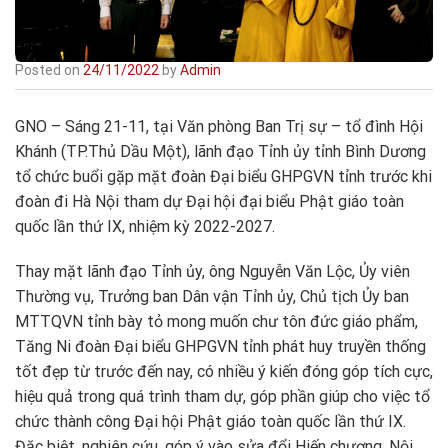
Posted on
24/11/2022
by
Admin
GNO – Sáng 21-11, tại Văn phòng Ban Trị sự – tổ đình Hội
Khánh (TP.Thủ Dầu Một), lãnh đạo Tỉnh ủy tỉnh Bình Dương
tổ chức buổi gặp mặt đoàn Đại biểu GHPGVN tỉnh trước khi
đoàn đi Hà Nội tham dự Đại hội đại biểu Phật giáo toàn
quốc lần thứ IX, nhiệm kỳ 2022-2027.
Thay mặt lãnh đạo Tỉnh ủy, ông Nguyễn Văn Lộc, Ủy viên
Thường vụ, Trưởng ban Dân vận Tỉnh ủy, Chủ tịch Ủy ban
MTTQVN tỉnh bày tỏ mong muốn chư tôn đức giáo phẩm,
Tăng Ni đoàn Đại biểu GHPGVN tỉnh phát huy truyền thống
tốt đẹp từ trước đến nay, có nhiều ý kiến đóng góp tích cực,
hiệu quả trong quá trình tham dự, góp phần giúp cho việc tổ
chức thành công Đại hội Phật giáo toàn quốc lần thứ IX.
Đặc biệt, nghiên cứu, góp ý vào sửa đổi Hiến chương, Nội