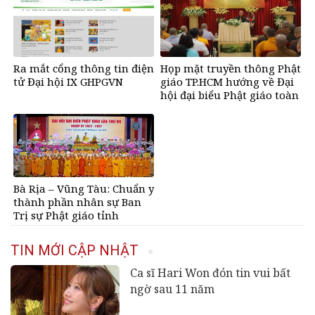
Ra mắt cổng thông tin điện
Họp mặt truyền thông Phật
tử Đại hội IX GHPGVN
giáo TP.HCM hướng về Đại
hội đại biểu Phật giáo toàn
quốc
Bà Rịa – Vũng Tàu: Chuẩn y
thành phần nhân sự Ban
Trị sự Phật giáo tỉnh
nhiệm kỳ 2022-2027
TIN MỚI CẬP NHẬT
Ca sĩ Hari Won đón tin vui bất
ngờ sau 11 năm