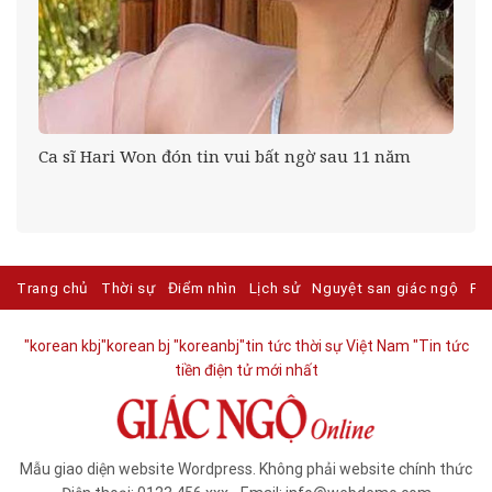
Ca sĩ Hari Won đón tin vui bất ngờ sau 11 năm
Trang chủ
Thời sự
Điểm nhìn
Lịch sử
Nguyệt san giác ngộ
Ph
"korean kbj​
"korean bj
"koreanbj​
"tin tức thời sự Việt Nam
"Tin tức
tiền điện tử mới nhất​
Mẫu giao diện website Wordpress. Không phải website chính thức