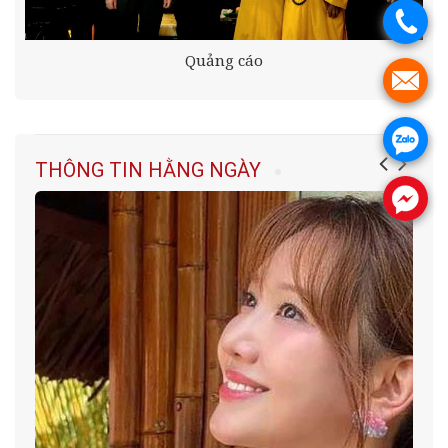
.
Quảng cáo
.
.
THÔNG TIN HẰNG NGÀY
.