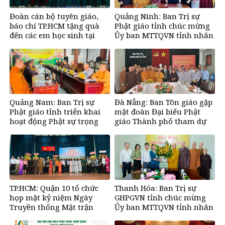
Đoàn cán bộ tuyên giáo,
Quảng Ninh: Ban Trị sự
báo chí TP.HCM tặng quà
Phật giáo tỉnh chúc mừng
đến các em học sinh tại
Ủy ban MTTQVN tỉnh nhân
Bến Tre
ngày truyền thống
Quảng Nam: Ban Trị sự
Đà Nẵng: Ban Tôn giáo gặp
Phật giáo tỉnh triển khai
mặt đoàn Đại biểu Phật
hoạt động Phật sự trọng
giáo Thành phố tham dự
tâm
Đại hội Phật giáo toàn
quốc
TP.HCM: Quận 10 tổ chức
Thanh Hóa: Ban Trị sự
họp mặt kỷ niệm Ngày
GHPGVN tỉnh chúc mừng
Truyền thống Mặt trận
Ủy ban MTTQVN tỉnh nhân
Dân tộc thống nhất VN
ngày truyền thống