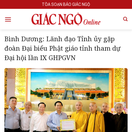
Skip
TÒA SOẠN BÁO GIÁC NGỘ
to
content
Bình Dương: Lãnh đạo Tỉnh ủy gặp
đoàn Đại biểu Phật giáo tỉnh tham dự
Đại hội lần IX GHPGVN