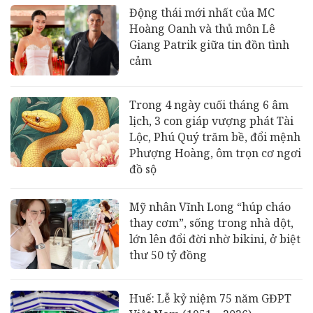
Động thái mới nhất của MC
Hoàng Oanh và thủ môn Lê
Giang Patrik giữa tin đồn tình
cảm
Trong 4 ngày cuối tháng 6 âm
lịch, 3 con giáp vượng phát Tài
Lộc, Phú Quý trăm bề, đổi mệnh
Phượng Hoàng, ôm trọn cơ ngơi
đồ sộ
Mỹ nhân Vĩnh Long “húp cháo
thay cơm”, sống trong nhà dột,
lớn lên đổi đời nhờ bikini, ở biệt
thư 50 tỷ đồng
Huế: Lễ kỷ niệm 75 năm GĐPT