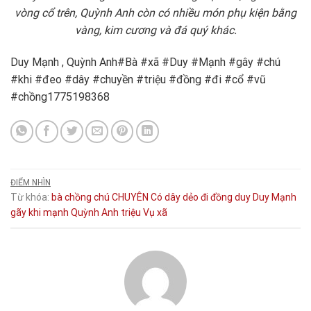
vòng cổ trên, Quỳnh Anh còn có nhiều món phụ kiện bằng
vàng, kim cương và đá quý khác.
Duy Mạnh , Quỳnh Anh#Bà #xã #Duy #Mạnh #gây #chú
#khi #đeo #dây #chuyền #triệu #đồng #đi #cổ #vũ
#chồng1775198368
ĐIỂM NHÌN
Từ khóa:
bà
chồng
chú
CHUYÊN
Có
dây
dẻo
đi
đồng
duy
Duy Mạnh
gãy
khi
mạnh
Quỳnh Anh
triệu
Vụ
xã