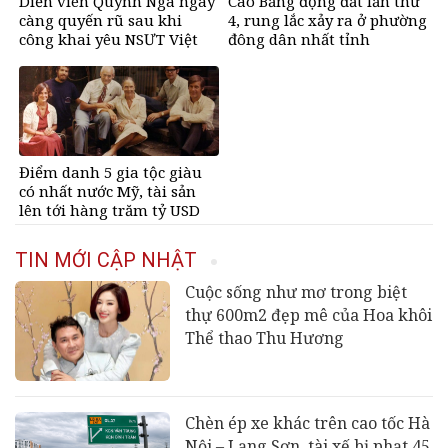
Diễn viên Quỳnh Nga ngày
Cao Bằng động đất lần thứ
càng quyến rũ sau khi
4, rung lắc xảy ra ở phường
công khai yêu NSƯT Việt
đông dân nhất tỉnh
Anh
Điểm danh 5 gia tộc giàu
có nhất nước Mỹ, tài sản
lên tới hàng trăm tỷ USD
TIN MỚI CẬP NHẬT
Cuộc sống như mơ trong biệt
thự 600m2 đẹp mê của Hoa khôi
Thể thao Thu Hương
Chèn ép xe khác trên cao tốc Hà
Nội – Lạng Sơn, tài xế bị phạt 45