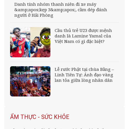
Danh tính nhóm thanh niên đi xe máy
&amp;apos;kẹp 3&amp;apos;, cầm dép đánh
người ở Hải Phòng
Cầu thủ trẻ U23 được mệnh
danh là Lamine Yamal của
Việt Nam có gì đặc biệt?
Lễ rước Phật tại chùa Bằng –
Linh Tiên Tự: Ánh đạo vàng
lan tỏa giữa lòng nhân dân
ẨM THỰC - SỨC KHỎE