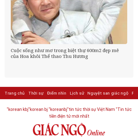
Cuộc sống như mơ trong biệt thự 600m2 đẹp mê
của Hoa khôi Thể thao Thu Hương
Trang chủ
Thời sự
Điểm nhìn
Lịch sử
Nguyệt san giác ngộ
Ph
"korean kbj​
"korean bj
"koreanbj​
"tin tức thời sự Việt Nam
"Tin tức
tiền điện tử mới nhất​