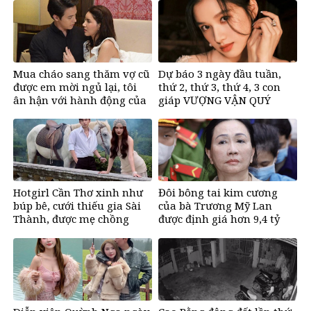
Mua cháo sang thăm vợ cũ
Dự báo 3 ngày đầu tuần,
được em mời ngủ lại, tôi
thứ 2, thứ 3, thứ 4, 3 con
ân hận với hành động của
giáp VƯỢNG VẬN QUÝ
mình sau đó
NHÂN, bước chân ra đường
có tiền, bước chân về nhà
ngập vàng, sung sướng
như Tiên
Hotgirl Cần Thơ xinh như
Đôi bông tai kim cương
búp bê, cưới thiếu gia Sài
của bà Trương Mỹ Lan
Thành, được mẹ chồng
được định giá hơn 9,4 tỷ
tặng biệt thự trăm tỷ
đồng