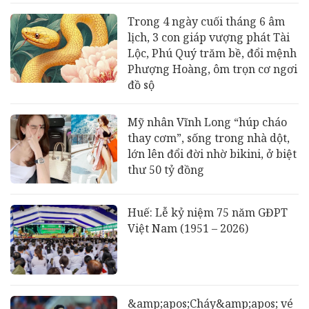
Trong 4 ngày cuối tháng 6 âm
lịch, 3 con giáp vượng phát Tài
Lộc, Phú Quý trăm bề, đổi mệnh
Phượng Hoàng, ôm trọn cơ ngơi
đồ sộ
Mỹ nhân Vĩnh Long “húp cháo
thay cơm”, sống trong nhà dột,
lớn lên đổi đời nhờ bikini, ở biệt
thư 50 tỷ đồng
Huế: Lễ kỷ niệm 75 năm GĐPT
Việt Nam (1951 – 2026)
&amp;apos;Cháy&amp;apos; vé