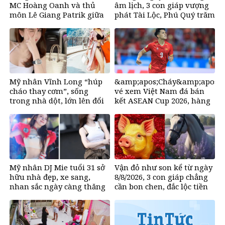
MC Hoàng Oanh và thủ
âm lịch, 3 con giáp vượng
môn Lê Giang Patrik giữa
phát Tài Lộc, Phú Quý trăm
tin đồn tình cảm
bề, đổi mệnh Phượng
Hoàng, ôm trọn cơ ngơi đồ
sộ
Mỹ nhân Vĩnh Long “húp
&amp;apos;Cháy&amp;apos;
cháo thay cơm”, sống
vé xem Việt Nam đá bán
trong nhà dột, lớn lên đổi
kết ASEAN Cup 2026, hàng
đời nhờ bikini, ở biệt thư
nghìn người chờ mua
50 tỷ đồng
Mỹ nhân DJ Mie tuổi 31 sở
Vận đỏ như son kể từ ngày
hữu nhà đẹp, xe sang,
8/8/2026, 3 con giáp chẳng
nhan sắc ngày càng thăng
cần bon chen, đắc lộc tiền
hạng
vào như nước, sự nghiệp
hanh thông một bước lên
hương đổi đời