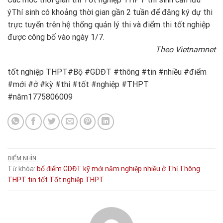
ý
Thí sinh có khoảng thời gian gần 2 tuần để đăng ký dự thi
trực tuyến trên hệ thống quản lý thi và điểm thi tốt nghiệp
được công bố vào ngày 1/7.
Theo Vietnamnet
tốt nghiệp THPT#Bộ #GDĐT #thông #tin #nhiều #điểm
#mới #ở #kỳ #thi #tốt #nghiệp #THPT
#năm1775806009
ĐIỂM NHÌN
Từ khóa:
bổ
điểm
GDĐT
kỹ
mới
năm
nghiệp
nhiều
ở
Thị
Thông
THPT
tin
tốt
Tốt nghiệp THPT