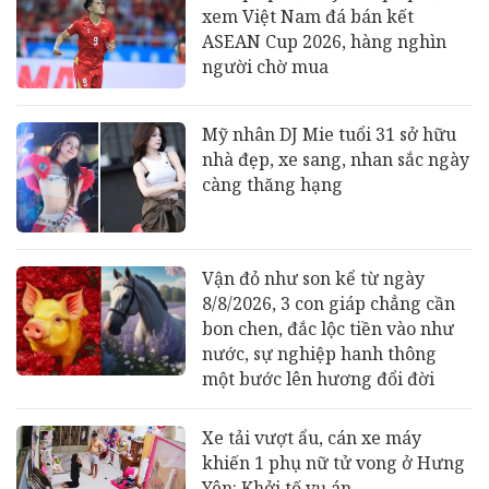
xem Việt Nam đá bán kết
ASEAN Cup 2026, hàng nghìn
người chờ mua
Mỹ nhân DJ Mie tuổi 31 sở hữu
nhà đẹp, xe sang, nhan sắc ngày
càng thăng hạng
Vận đỏ như son kể từ ngày
8/8/2026, 3 con giáp chẳng cần
bon chen, đắc lộc tiền vào như
nước, sự nghiệp hanh thông
một bước lên hương đổi đời
Xe tải vượt ẩu, cán xe máy
khiến 1 phụ nữ tử vong ở Hưng
Yên: Khởi tố vụ án