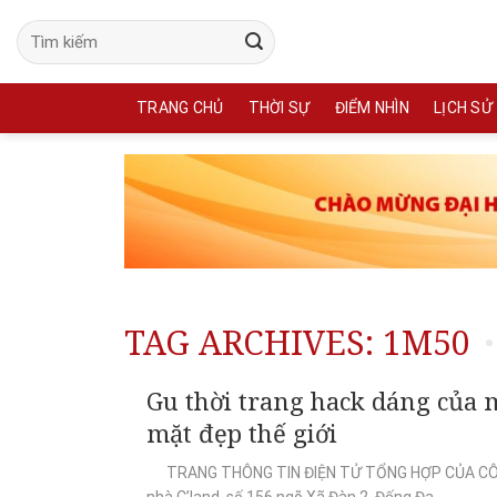
Skip
to
content
TRANG CHỦ
THỜI SỰ
ĐIỂM NHÌN
LỊCH SỬ
TAG ARCHIVES:
1M50
Gu thời trang hack dáng của 
mặt đẹp thế giới
TRANG THÔNG TIN ĐIỆN TỬ TỔNG HỢP CỦA CÔN
nhà C’land, số 156 ngõ Xã Đàn 2, Đống Đa,...