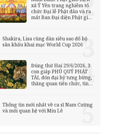
xã Ý Yên trang nghiêm tổ
chức Đại lễ Phật đản và ra
mắt Ban Đại diện Phật giáo
Liên xã
Shakira, Lisa cùng dàn siêu sao đổ bộ
sân khấu khai mạc World Cup 2026
Đúng thứ Hai 29/6/2026, 3
con giáp PHÚ QUÝ PHÁT
TÀI, đón đại hỷ tưng bừng,
thăng quan tiến chức, tình
– tiền khởi sắc
Thông tin mới nhất về ca sĩ Nam Cường
và mối quan hệ với Miu Lê