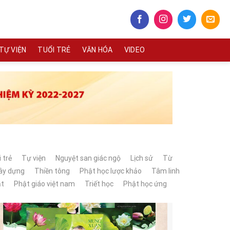
TỰ VIỆN
TUỔI TRẺ
VĂN HÓA
VIDEO
 trẻ
Tự viện
Nguyệt san giác ngộ
Lịch sử
Từ
xây dựng
Thiền tông
Phật học lược khảo
Tâm linh
ật
Phật giáo việt nam
Triết học
Phật học ứng