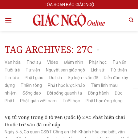
Skip
TÒA SOẠN BÁO GIÁC NGỘ
to
content
TAG ARCHIVES:
27C
Văn hóa
Thời sự
Video
Điểm nhìn
Phật học
Tư vấn
Tuổi trẻ
Tự viện
Nguyệt san giác ngộ
Lịch sử
Từ thiện
Tin tức
Phật giáo
Du lịch
Sự kiện - vấn đề
Diễn đàn xây
dựng
Thiền tông
Phật học lược khảo
Tâm linh mầu
nhiệm
Sống đạo
Đời sống quanh ta
Đồng hành
Đức
Phật
Phật giáo việt nam
Triết học
Phật học ứng dụng
Vụ tử vong trong ô tô ven Quốc lộ 27C: Phát hiện chai
thuốc trừ sâu đã mở nắp
Ngày 5-5, Cơ quan CSĐT Công an tỉnh Khánh Hòa cho biết, vẫn