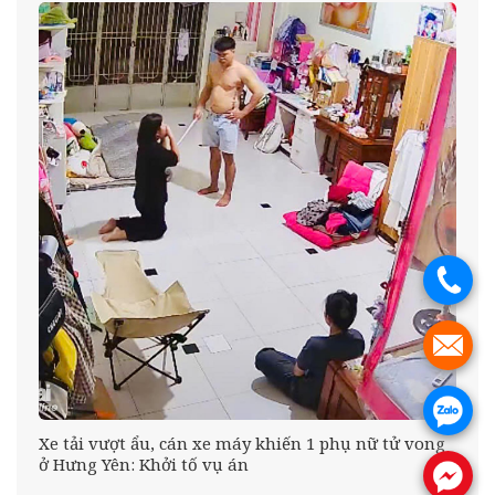
.
.
.
Xe tải vượt ẩu, cán xe máy khiến 1 phụ nữ tử vong
oa
ở Hưng Yên: Khởi tố vụ án
.