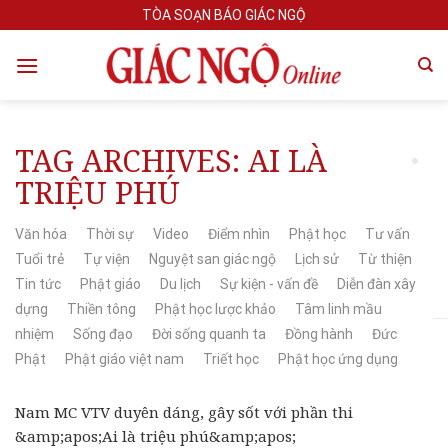
Skip
TÒA SOẠN BÁO GIÁC NGỘ
to
content
TAG ARCHIVES:
AI LÀ
TRIỆU PHÚ
Văn hóa
Thời sự
Video
Điểm nhìn
Phật học
Tư vấn
Tuổi trẻ
Tự viện
Nguyệt san giác ngộ
Lịch sử
Từ thiện
Tin tức
Phật giáo
Du lịch
Sự kiện - vấn đề
Diễn đàn xây
dựng
Thiền tông
Phật học lược khảo
Tâm linh mầu
nhiệm
Sống đạo
Đời sống quanh ta
Đồng hành
Đức
Phật
Phật giáo việt nam
Triết học
Phật học ứng dụng
Nam MC VTV duyên dáng, gây sốt với phần thi
&amp;apos;Ai là triệu phú&amp;apos;