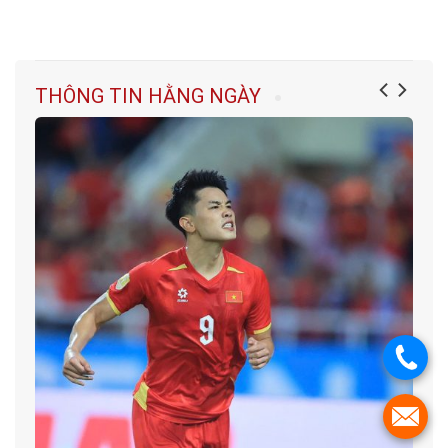
THÔNG TIN HẰNG NGÀY
.
.