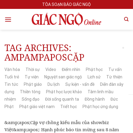
Skip
TÒA SOẠN BÁO GIÁC NGỘ
to
content
TAG ARCHIVES:
AMPAMPAPOSCẶP
Văn hóa
Thời sự
Video
Điểm nhìn
Phật học
Tư vấn
Tuổi trẻ
Tự viện
Nguyệt san giác ngộ
Lịch sử
Từ thiện
Tin tức
Phật giáo
Du lịch
Sự kiện - vấn đề
Diễn đàn xây
dựng
Thiền tông
Phật học lược khảo
Tâm linh mầu
nhiệm
Sống đạo
Đời sống quanh ta
Đồng hành
Đức
Phật
Phật giáo việt nam
Triết học
Phật học ứng dụng
&amp;apos;Cặp vợ chồng kiểu mẫu của showbiz
Việt&amp;apos;: Hạnh phúc báo tin mừng sau 8 năm