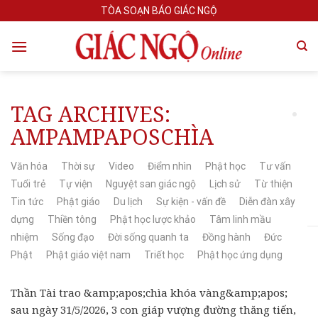
Skip
TÒA SOẠN BÁO GIÁC NGỘ
to
content
TAG ARCHIVES:
AMPAMPAPOSCHÌA
Văn hóa
Thời sự
Video
Điểm nhìn
Phật học
Tư vấn
Tuổi trẻ
Tự viện
Nguyệt san giác ngộ
Lịch sử
Từ thiện
Tin tức
Phật giáo
Du lịch
Sự kiện - vấn đề
Diễn đàn xây
dựng
Thiền tông
Phật học lược khảo
Tâm linh mầu
nhiệm
Sống đạo
Đời sống quanh ta
Đồng hành
Đức
Phật
Phật giáo việt nam
Triết học
Phật học ứng dụng
Thần Tài trao &amp;apos;chìa khóa vàng&amp;apos;
sau ngày 31/5/2026, 3 con giáp vượng đường thăng tiến,