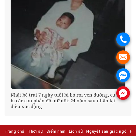
.
.
.
.
éo
Nhặt bé trai 7 ngày tuổi bị bỏ rơi ven đường, cụ bà
bị các con phản đối dữ dội: 24 năm sau nhận lại
điều xúc động
Trang chủ
Thời sự
Điểm nhìn
Lịch sử
Nguyệt san giác ngộ
Ph