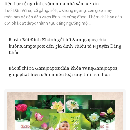
tiền bạc rủng rỉnh, sớm mua nhà sắm xe xịn
Tuổi Dần Với sự cố gắng, nỗ lực không ngừng, con giáp may
mắn này sẽ dần dần vươn lên vị trí xứng đáng. Thậm chí, bạn còn
đột phá đạt được thành tựu đáng ngưỡng mộ,...
Bị cáo Bùi Đình Khánh gửi lời &amp;apos;chia
buồn&amp;apos; đến gia đình Thiếu tá Nguyễn Đăng
Khải
Bác sĩ chỉ ra &amp;apos;chìa khóa vàng&amp;apos;
giúp phát hiện sớm nhiều loại ung thư tiêu hóa