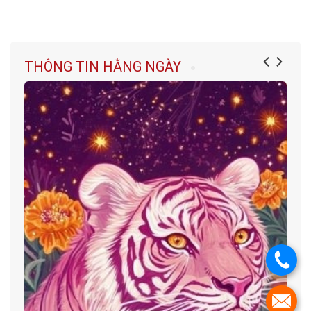
THÔNG TIN HẰNG NGÀY
.
.