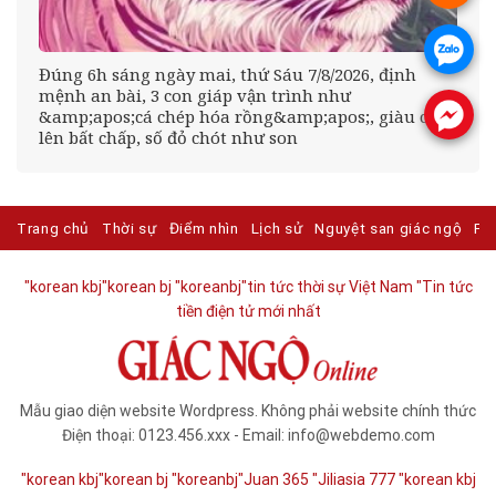
.
Đúng 6h sáng ngày mai, thứ Sáu 7/8/2026, định
mệnh an bài, 3 con giáp vận trình như
.
&amp;apos;cá chép hóa rồng&amp;apos;, giàu có
lên bất chấp, số đỏ chót như son
Trang chủ
Thời sự
Điểm nhìn
Lịch sử
Nguyệt san giác ngộ
Ph
"korean kbj​
"korean bj
"koreanbj​
"tin tức thời sự Việt Nam
"Tin tức
tiền điện tử mới nhất​
Mẫu giao diện website Wordpress. Không phải website chính thức
Điện thoại: 0123.456.xxx - Email: info@webdemo.com
"korean kbj​
"korean bj
"koreanbj​
"Juan 365
"Jiliasia 777
"korean kbj