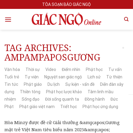
Skip
TÒA SOẠN BÁO GIÁC NGỘ
to
content
TAG ARCHIVES:
AMPAMPAPOSGƯƠNG
Văn hóa
Thời sự
Video
Điểm nhìn
Phật học
Tư vấn
Tuổi trẻ
Tự viện
Nguyệt san giác ngộ
Lịch sử
Từ thiện
Tin tức
Phật giáo
Du lịch
Sự kiện - vấn đề
Diễn đàn xây
dựng
Thiền tông
Phật học lược khảo
Tâm linh mầu
nhiệm
Sống đạo
Đời sống quanh ta
Đồng hành
Đức
Phật
Phật giáo việt nam
Triết học
Phật học ứng dụng
Hòa Minzy được đề cử Giải thưởng &amp;apos;Gương
mặt trẻ Việt Nam tiêu biểu năm 2025&amp;apos;