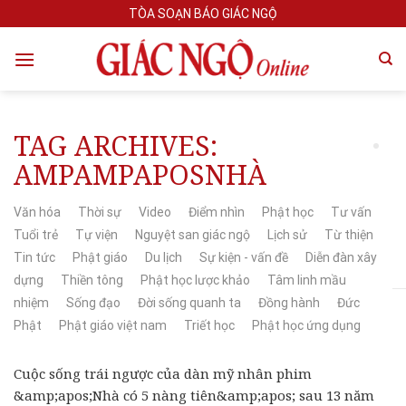
Skip
TÒA SOẠN BÁO GIÁC NGỘ
to
content
TAG ARCHIVES:
AMPAMPAPOSNHÀ
Văn hóa
Thời sự
Video
Điểm nhìn
Phật học
Tư vấn
Tuổi trẻ
Tự viện
Nguyệt san giác ngộ
Lịch sử
Từ thiện
Tin tức
Phật giáo
Du lịch
Sự kiện - vấn đề
Diễn đàn xây
dựng
Thiền tông
Phật học lược khảo
Tâm linh mầu
nhiệm
Sống đạo
Đời sống quanh ta
Đồng hành
Đức
Phật
Phật giáo việt nam
Triết học
Phật học ứng dụng
Cuộc sống trái ngược của dàn mỹ nhân phim
&amp;apos;Nhà có 5 nàng tiên&amp;apos; sau 13 năm