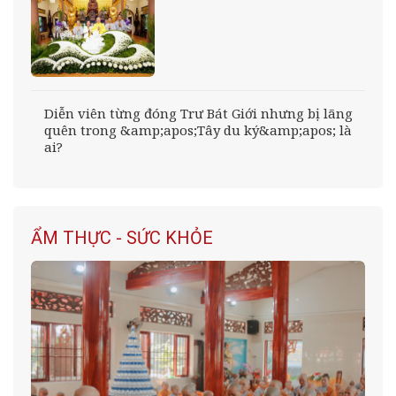
Diễn viên từng đóng Trư Bát Giới nhưng bị lãng
quên trong &amp;apos;Tây du ký&amp;apos; là
ai?
ẨM THỰC - SỨC KHỎE