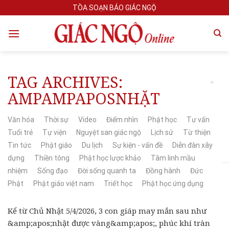
Skip
TÒA SOẠN BÁO GIÁC NGỘ
to
content
TAG ARCHIVES:
AMPAMPAPOSNHẶT
Văn hóa
Thời sự
Video
Điểm nhìn
Phật học
Tư vấn
Tuổi trẻ
Tự viện
Nguyệt san giác ngộ
Lịch sử
Từ thiện
Tin tức
Phật giáo
Du lịch
Sự kiện - vấn đề
Diễn đàn xây
dựng
Thiền tông
Phật học lược khảo
Tâm linh mầu
nhiệm
Sống đạo
Đời sống quanh ta
Đồng hành
Đức
Phật
Phật giáo việt nam
Triết học
Phật học ứng dụng
Kể từ Chủ Nhật 5/4/2026, 3 con giáp may mắn sau như
&amp;apos;nhặt được vàng&amp;apos;, phúc khí tràn