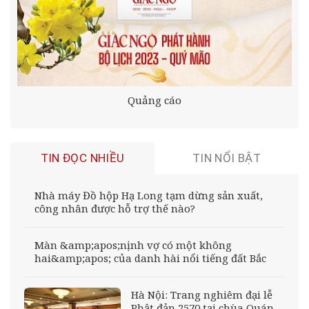
Quảng cáo
TIN ĐỌC NHIỀU
TIN NỔI BẬT
Nhà máy Đồ hộp Hạ Long tạm dừng sản xuất,
công nhân được hỗ trợ thế nào?
Màn &amp;apos;nịnh vợ có một không
hai&amp;apos; của danh hài nổi tiếng đất Bắc
Hà Nội: Trang nghiêm đại lễ
Phật đản 2570 tại chùa Quán