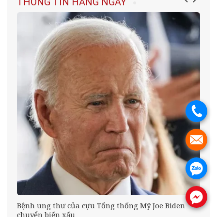
THÔNG TIN HẰNG NGÀY
.
.
.
.
ưa
Bệnh ung thư của cựu Tổng thống Mỹ Joe Biden
chuyển biến xấu