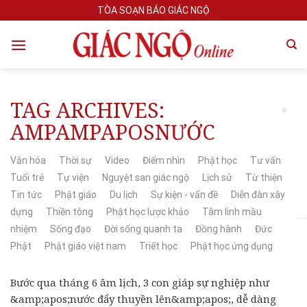
Skip
TÒA SOẠN BÁO GIÁC NGỘ
to
content
TAG ARCHIVES:
AMPAMPAPOSNƯỚC
Văn hóa
Thời sự
Video
Điểm nhìn
Phật học
Tư vấn
Tuổi trẻ
Tự viện
Nguyệt san giác ngộ
Lịch sử
Từ thiện
Tin tức
Phật giáo
Du lịch
Sự kiện - vấn đề
Diễn đàn xây
dựng
Thiền tông
Phật học lược khảo
Tâm linh mầu
nhiệm
Sống đạo
Đời sống quanh ta
Đồng hành
Đức
Phật
Phật giáo việt nam
Triết học
Phật học ứng dụng
Bước qua tháng 6 âm lịch, 3 con giáp sự nghiệp như
&amp;apos;nước đẩy thuyền lên&amp;apos;, dễ dàng