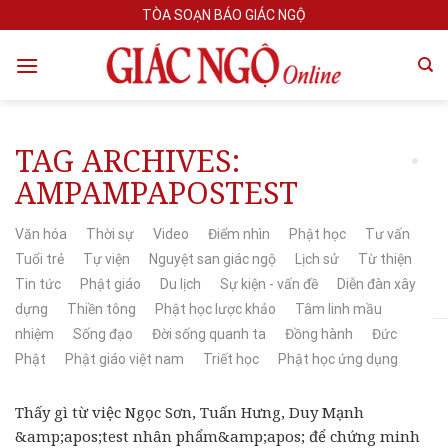
Skip
TÒA SOẠN BÁO GIÁC NGỘ
to
content
TAG ARCHIVES:
AMPAMPAPOSTEST
Văn hóa
Thời sự
Video
Điểm nhìn
Phật học
Tư vấn
Tuổi trẻ
Tự viện
Nguyệt san giác ngộ
Lịch sử
Từ thiện
Tin tức
Phật giáo
Du lịch
Sự kiện - vấn đề
Diễn đàn xây
dựng
Thiền tông
Phật học lược khảo
Tâm linh mầu
nhiệm
Sống đạo
Đời sống quanh ta
Đồng hành
Đức
Phật
Phật giáo việt nam
Triết học
Phật học ứng dụng
Thấy gì từ việc Ngọc Sơn, Tuấn Hưng, Duy Mạnh
&amp;apos;test nhân phẩm&amp;apos; để chứng minh