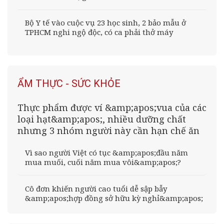
Bộ Y tế vào cuộc vụ 23 học sinh, 2 bảo mẫu ở
TPHCM nghi ngộ độc, có ca phải thở máy
ẨM THỰC - SỨC KHỎE
Thực phẩm được ví &amp;apos;vua của các
loại hạt&amp;apos;, nhiều dưỡng chất
nhưng 3 nhóm người này cần hạn chế ăn
Vì sao người Việt có tục &amp;apos;đầu năm
mua muối, cuối năm mua vôi&amp;apos;?
Cô đơn khiến người cao tuổi dễ sập bẫy
&amp;apos;hợp đồng sở hữu kỳ nghỉ&amp;apos;