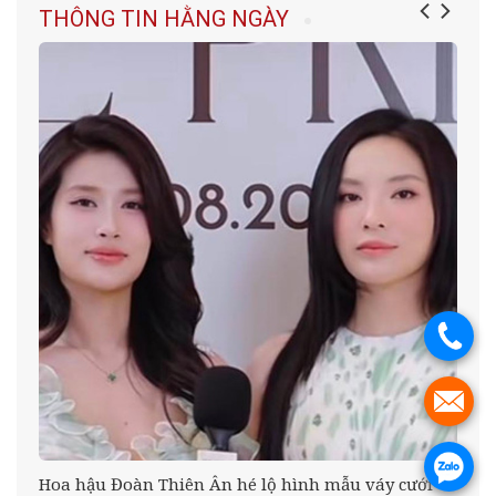
THÔNG TIN HẰNG NGÀY
.
.
.
Hoa hậu Đoàn Thiên Ân hé lộ hình mẫu váy cưới