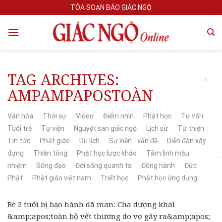
Skip
TÒA SOẠN BÁO GIÁC NGỘ
to
content
TAG ARCHIVES:
AMPAMPAPOSTOÀN
Văn hóa
Thời sự
Video
Điểm nhìn
Phật học
Tư vấn
Tuổi trẻ
Tự viện
Nguyệt san giác ngộ
Lịch sử
Từ thiện
Tin tức
Phật giáo
Du lịch
Sự kiện - vấn đề
Diễn đàn xây
dựng
Thiền tông
Phật học lược khảo
Tâm linh mầu
nhiệm
Sống đạo
Đời sống quanh ta
Đồng hành
Đức
Phật
Phật giáo việt nam
Triết học
Phật học ứng dụng
Bé 2 tuổi bị bạo hành dã man: Cha dượng khai
&amp;apos;toàn bộ vết thương do vợ gây ra&amp;apos;