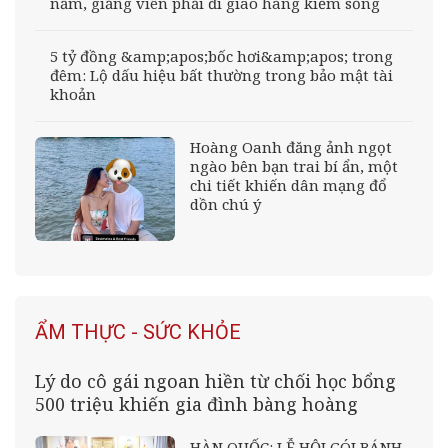
năm, giảng viên phải đi giao hàng kiếm sống
5 tỷ đồng &amp;apos;bốc hơi&amp;apos; trong
đêm: Lộ dấu hiệu bất thường trong bảo mật tài
khoản
Hoàng Oanh đăng ảnh ngọt
ngào bên bạn trai bí ẩn, một
chi tiết khiến dân mạng đổ
dồn chú ý
ẨM THỰC - SỨC KHỎE
Lý do cô gái ngoan hiền từ chối học bổng
500 triệu khiến gia đình bàng hoàng
HÀN QUỐC: LỄ HỘI GÓI BÁNH