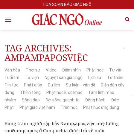
Skip
TÒA SOẠN BÁO GIÁC NGỘ
to
content
TAG ARCHIVES:
AMPAMPAPOSVIỆC
Văn hóa
Thời sự
Video
Điểm nhìn
Phật học
Tư vấn
Tuổi trẻ
Tự viện
Nguyệt san giác ngộ
Lịch sử
Từ thiện
Tin tức
Phật giáo
Du lịch
Sự kiện - vấn đề
Diễn đàn xây
dựng
Thiền tông
Phật học lược khảo
Tâm linh mầu
nhiệm
Sống đạo
Đời sống quanh ta
Đồng hành
Đức
Phật
Phật giáo việt nam
Triết học
Phật học ứng dụng
Hàng trăm người sập bẫy &amp;apos;việc nhẹ lương
cao&amp;apos; ở Campuchia được trả về nước