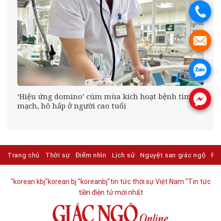
.
.
.
n
‘Hiệu ứng domino’ cúm mùa kích hoạt bệnh tim
.
mạch, hô hấp ở người cao tuổi
Trang chủ
Thời sự
Điểm nhìn
Lịch sử
Nguyệt san giác ngộ
Ph
"korean kbj​
"korean bj
"koreanbj​
"tin tức thời sự Việt Nam
"Tin tức
tiền điện tử mới nhất​