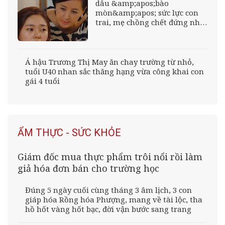
dâu &amp;apos;bào
mòn&amp;apos; sức lực con
trai, mẹ chồng chết đứng nhìn
cảnh bên trong
Á hậu Trương Thị May ăn chay trường từ nhỏ,
tuổi U40 nhan sắc thăng hạng vừa công khai con
gái 4 tuổi
ẨM THỰC - SỨC KHỎE
Giám đốc mua thực phẩm trôi nổi rồi làm
giả hóa đơn bán cho trường học
Đúng 5 ngày cuối cùng tháng 3 âm lịch, 3 con
giáp hóa Rồng hóa Phượng, mang về tài lộc, tha
hồ hốt vàng hốt bạc, đời vận bước sang trang