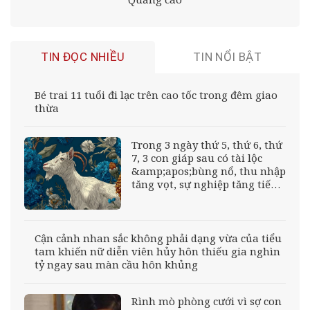
TIN ĐỌC NHIỀU
TIN NỔI BẬT
Bé trai 11 tuổi đi lạc trên cao tốc trong đêm giao
thừa
Trong 3 ngày thứ 5, thứ 6, thứ
7, 3 con giáp sau có tài lộc
&amp;apos;bùng nổ, thu nhập
tăng vọt, sự nghiệp tăng tiến
&amp;apos;thuận buồm xuôi
gió&amp;apos;
Cận cảnh nhan sắc không phải dạng vừa của tiểu
tam khiến nữ diễn viên hủy hôn thiếu gia nghìn
tỷ ngay sau màn cầu hôn khủng
Rình mò phòng cưới vì sợ con