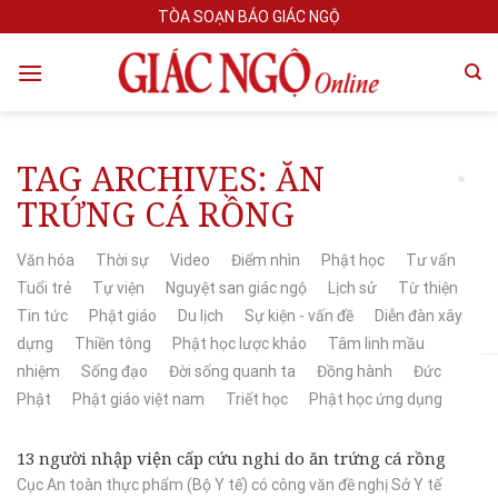
Skip
TÒA SOẠN BÁO GIÁC NGỘ
to
content
TAG ARCHIVES:
ĂN
TRỨNG CÁ RỒNG
Văn hóa
Thời sự
Video
Điểm nhìn
Phật học
Tư vấn
Tuổi trẻ
Tự viện
Nguyệt san giác ngộ
Lịch sử
Từ thiện
Tin tức
Phật giáo
Du lịch
Sự kiện - vấn đề
Diễn đàn xây
dựng
Thiền tông
Phật học lược khảo
Tâm linh mầu
nhiệm
Sống đạo
Đời sống quanh ta
Đồng hành
Đức
Phật
Phật giáo việt nam
Triết học
Phật học ứng dụng
13 người nhập viện cấp cứu nghi do ăn trứng cá rồng
Cục An toàn thực phẩm (Bộ Y tế) có công văn đề nghị Sở Y tế