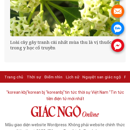
.
.
Loài cây gây tranh cãi nhất mùa thu là vị thuốc
.
trong y học cổ truyền
Trang chủ
Thời sự
Điểm nhìn
Lịch sử
Nguyệt san giác ngộ
Ph
"korean kbj​
"korean bj
"koreanbj​
"tin tức thời sự Việt Nam
"Tin tức
tiền điện tử mới nhất​
Mẫu giao diện website Wordpress. Không phải website chính thức