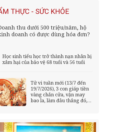
ẨM THỰC - SỨC KHỎE
Doanh thu dưới 500 triệu/năm, hộ
kinh doanh có được dùng hóa đơn?
Học sinh tiểu học trở thành nạn nhân bị
xâm hại của bảo vệ 68 tuổi và 56 tuổi
Tử vi tuần mới (13/7 đến
19/7/2026), 3 con giáp tiền
vàng chắn cửa, vận may
bao la, làm đâu thắng đó,
may mắn khó ai sánh bằng