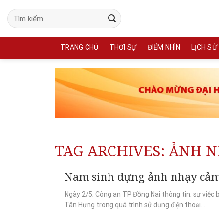
Skip
to
content
TRANG CHỦ
THỜI SỰ
ĐIỂM NHÌN
LỊCH SỬ
TAG ARCHIVES:
ẢNH N
Nam sinh dựng ảnh nhạy cảm 
Ngày 2/5, Công an TP Đồng Nai thông tin, sự việc 
Tân Hưng trong quá trình sử dụng điện thoại...