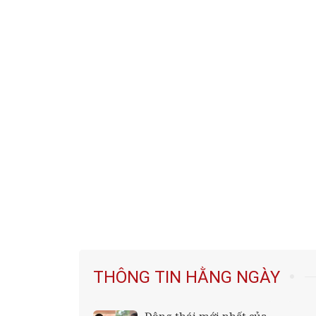
THÔNG TIN HẰNG NGÀY
 3 kiểu đàn
Động thái mới nhất của