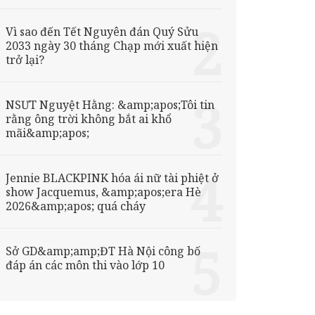
Vì sao đến Tết Nguyên đán Quý Sửu
2033 ngày 30 tháng Chạp mới xuất hiện
trở lại?
NSƯT Nguyệt Hằng: &amp;apos;Tôi tin
rằng ông trời không bắt ai khổ
mãi&amp;apos;
Jennie BLACKPINK hóa ái nữ tài phiệt ở
show Jacquemus, &amp;apos;era Hè
2026&amp;apos; quá cháy
Sở GD&amp;amp;ĐT Hà Nội công bố
đáp án các môn thi vào lớp 10