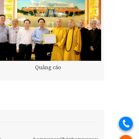
Quảng cáo
.
g
&amp;apos;Cháy&amp;apos;