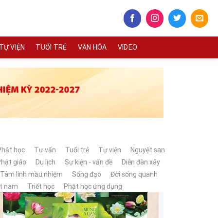
TỰ VIỆN
TUỔI TRẺ
VĂN HÓA
VIDEO
Phật học
Tư vấn
Tuổi trẻ
Tự viện
Nguyệt san
hật giáo
Du lịch
Sự kiện - vấn đề
Diễn đàn xây
Tâm linh mầu nhiệm
Sống đạo
Đời sống quanh
ệt nam
Triết học
Phật học ứng dụng