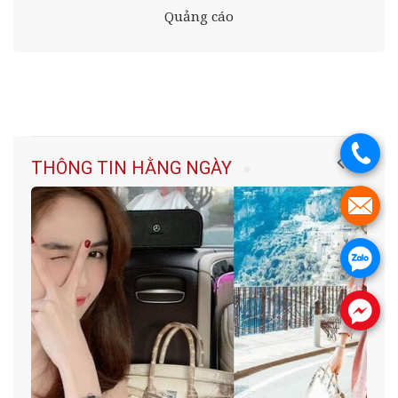
Quảng cáo
.
THÔNG TIN HẰNG NGÀY
.
.
.