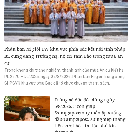
Phân ban Ni giới TW khu vực phía Bắc kết nối tình pháp
lữ, cúng dàng Trường hạ, hộ trì Tam Bảo trong mùa an
cư
Trong không khí trang nghiêm, thanh tịnh của mùa An cư Kiết hạ
PL.2570 – DL.2026, ngày 07/8/2026, Phân ban Ni giới Trung ương
GHPGVN khu vực phía Bắc đã tổ chức chuyến thăm, sách...
Trúng số độc đắc đúng ngày
6/8/2026, 3 con giáp
&amp;apos;may mắn ập xuống
đầu&amp;apos;, sự nghiệp thăng
tiến vượt bậc, tài lộc phủ kín
đường đi