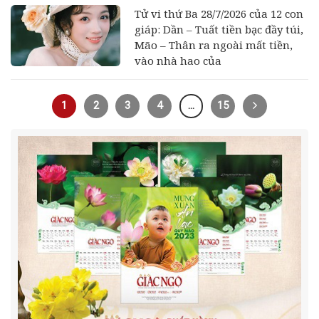
Tử vi thứ Ba 28/7/2026 của 12 con
giáp: Dần – Tuất tiền bạc đầy túi,
Mão – Thân ra ngoài mất tiền,
vào nhà hao của
1
2
3
4
…
15