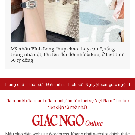
Mỹ nhân Vĩnh Long “húp cháo thay cơm”, sống
trong nhà dột, lớn lên đổi đời nhờ bikini, ở biệt thư
50 tỷ đồng
Trang chủ
Thời sự
Điểm nhìn
Lịch sử
Nguyệt san giác ngộ
Ph
"korean kbj​
"korean bj
"koreanbj​
"tin tức thời sự Việt Nam
"Tin tức
tiền điện tử mới nhất​
Mẫu giao diện website Wordpress. Không phải website chính thức