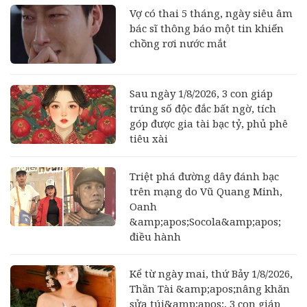
Vợ có thai 5 tháng, ngày siêu âm
bác sĩ thông báo một tin khiến
chồng rơi nước mắt
Sau ngày 1/8/2026, 3 con giáp
trúng số độc đắc bất ngờ, tích
góp được gia tài bạc tỷ, phủ phê
tiêu xài
Triệt phá đường dây đánh bạc
trên mạng do Vũ Quang Minh,
Oanh
&amp;apos;Socola&amp;apos;
điều hành
Kể từ ngày mai, thứ Bảy 1/8/2026,
Thần Tài &amp;apos;nâng khăn
sửa túi&amp;apos;, 3 con giáp