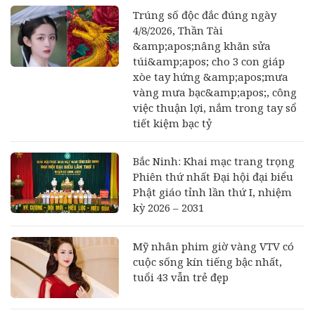
Trúng số độc đắc đúng ngày
4/8/2026, Thần Tài
&amp;apos;nâng khăn sửa
túi&amp;apos; cho 3 con giáp
xòe tay hứng &amp;apos;mưa
vàng mưa bạc&amp;apos;, công
việc thuận lợi, nắm trong tay sổ
tiết kiệm bạc tỷ
Bắc Ninh: Khai mạc trang trọng
Phiên thứ nhất Đại hội đại biểu
Phật giáo tỉnh lần thứ I, nhiệm
kỳ 2026 – 2031
Mỹ nhân phim giờ vàng VTV có
cuộc sống kín tiếng bậc nhất,
tuổi 43 vẫn trẻ đẹp