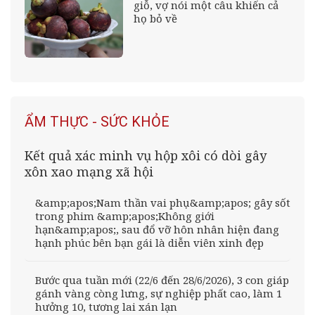
giỗ, vợ nói một câu khiến cả
họ bỏ về
ẨM THỰC - SỨC KHỎE
Kết quả xác minh vụ hộp xôi có dòi gây
xôn xao mạng xã hội
&amp;apos;Nam thần vai phụ&amp;apos; gây sốt
trong phim &amp;apos;Không giới
hạn&amp;apos;, sau đổ vỡ hôn nhân hiện đang
hạnh phúc bên bạn gái là diễn viên xinh đẹp
Bước qua tuần mới (22/6 đến 28/6/2026), 3 con giáp
gánh vàng còng lưng, sự nghiệp phất cao, làm 1
hưởng 10, tương lai xán lạn