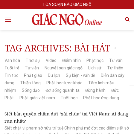
Skip
TÒA SOẠN BÁO GIÁC NGỘ
to
content
TAG ARCHIVES:
BÀI HÁT
Văn hóa
Thời sự
Video
Điểm nhìn
Phật học
Tư vấn
Tuổi trẻ
Tự viện
Nguyệt san giác ngộ
Lịch sử
Từ thiện
Tin tức
Phật giáo
Du lịch
Sự kiện - vấn đề
Diễn đàn xây
dựng
Thiền tông
Phật học lược khảo
Tâm linh mầu
nhiệm
Sống đạo
Đời sống quanh ta
Đồng hành
Đức
Phật
Phật giáo việt nam
Triết học
Phật học ứng dụng
Siết bản quyền chấm dứt ‘xài chùa’ tại Việt Nam: Ai đang
run nhất?
Siết chặt vi phạm sở hữu trí tuệ Chính phủ mở đợt cao điểm siết sở