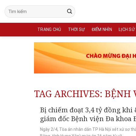
Skip
to
content
TRANG CHỦ
THỜI SỰ
ĐIỂM NHÌN
LỊCH SỬ
TAG ARCHIVES:
BỆNH 
Bị chiếm đoạt 3,4 tỷ đồng kh
giám đốc Bệnh viện Đa khoa 
Ngày 2/4, Tòa án nhân dân TP Hà Nội xét xử sơ th
Bằng, tỉnh Hưng Yên) mức án 16 năm tù về...