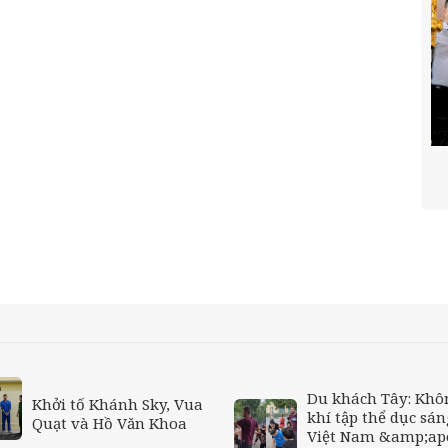
Du khách Tây: Khô
Khởi tố Khánh Sky, Vua
khí tập thể dục sán
Quạt và Hồ Văn Khoa
Việt Nam &amp;ap