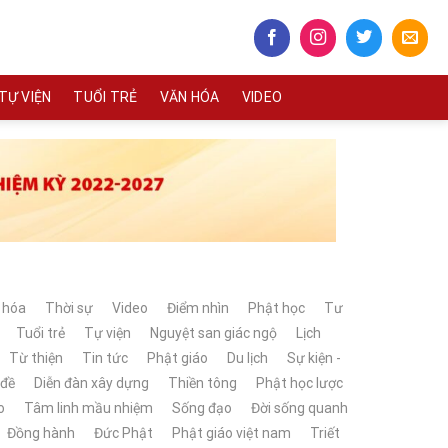
TỰ VIỆN
TUỔI TRẺ
VĂN HÓA
VIDEO
 hóa
Thời sự
Video
Điểm nhìn
Phật học
Tư
Tuổi trẻ
Tự viện
Nguyệt san giác ngộ
Lịch
Từ thiện
Tin tức
Phật giáo
Du lịch
Sự kiện -
 đề
Diễn đàn xây dựng
Thiền tông
Phật học lược
o
Tâm linh mầu nhiệm
Sống đạo
Đời sống quanh
Đồng hành
Đức Phật
Phật giáo việt nam
Triết