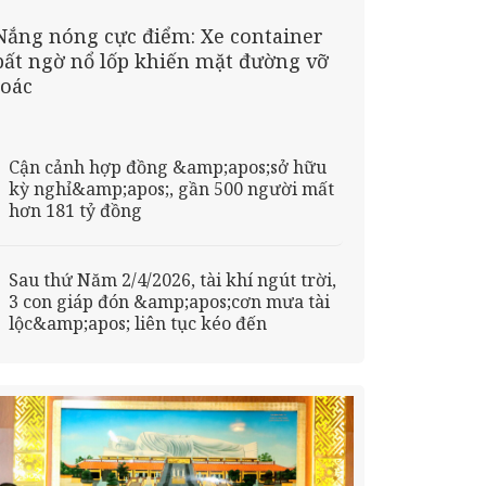
Nắng nóng cực điểm: Xe container
bất ngờ nổ lốp khiến mặt đường vỡ
toác
Cận cảnh hợp đồng &amp;apos;sở hữu
kỳ nghỉ&amp;apos;, gần 500 người mất
hơn 181 tỷ đồng
Sau thứ Năm 2/4/2026, tài khí ngút trời,
3 con giáp đón &amp;apos;cơn mưa tài
lộc&amp;apos; liên tục kéo đến