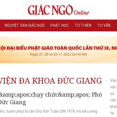
NGUYỆT SAN GIÁC NGỘ
PHẬT HỌC
TỪ THIỆN
TƯ VẤN
VIỆN ĐA KHOA ĐỨC GIANG
Văn
vấn
i &amp;apos;chạy chức&amp;apos; Phó
sử
vấn
Đức Giang
khả
ẩm, tuyên phạt bị cáo Chu Văn Tuấn (SN 1974, trú xã Lương
ta