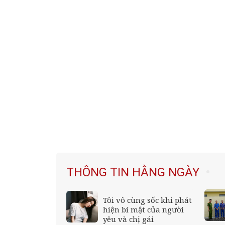
THÔNG TIN HẰNG NGÀY
ng Thúy đăng
Tôi vô cùng sốc khi phát
-Royce
hiện bí mật của người
siêu hiếm
yêu và chị gái