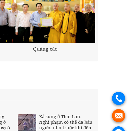
Quảng cáo
.
.
ng
Xả súng ở Thái Lan:
g ở
Nghi phạm có thể đã bắn
os;có
người nhà trước khi đến