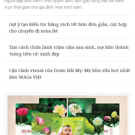
người đẹp sinh năm 1990 quyết định tạm gác công việc để dành
trọn thời gian cho gia đình. Hơn một năm...
Gợi ý tạo kiểu tóc bằng cách tết bím đơn giản, cực hợp
cho chuyến đi mùa Hè
Tìm cách chữa lành trầm cảm sau sinh, mẹ bỉm thành
‘nàng tiên cá’ xinh đẹp
Cận cảnh visual của Doãn Hải My: Mẹ bỉm sữa hot nhất
dàn WAGs Việt