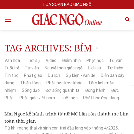
Skip
TÒA SOẠN BÁO GIÁC NGỘ
to
content
TAG ARCHIVES:
BỈM
Văn hóa
Thời sự
Video
Điểm nhìn
Phật học
Tư vấn
Tuổi trẻ
Tự viện
Nguyệt san giác ngộ
Lịch sử
Từ thiện
Tin tức
Phật giáo
Du lịch
Sự kiện - vấn đề
Diễn đàn xây
dựng
Thiền tông
Phật học lược khảo
Tâm linh mầu
nhiệm
Sống đạo
Đời sống quanh ta
Đồng hành
Đức
Phật
Phật giáo việt nam
Triết học
Phật học ứng dụng
Mai Ngọc kể hành trình từ nữ MC bận rộn thành mẹ bỉm
toàn thời gian
Từ khi mang thai và sinh con trai đầu lòng vào tháng 4/2025,