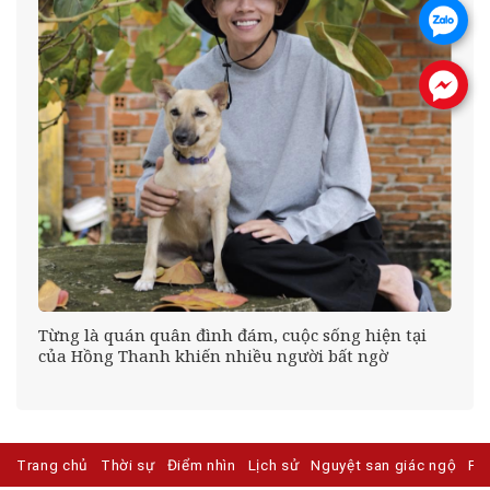
.
.
Từng là quán quân đình đám, cuộc sống hiện tại
của Hồng Thanh khiến nhiều người bất ngờ
Trang chủ
Thời sự
Điểm nhìn
Lịch sử
Nguyệt san giác ngộ
Ph