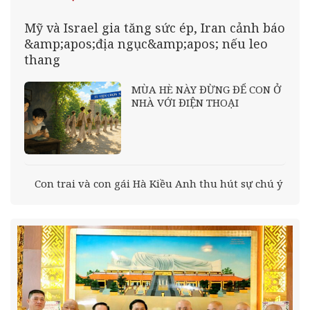
Mỹ và Israel gia tăng sức ép, Iran cảnh báo
&amp;apos;địa ngục&amp;apos; nếu leo
thang
MÙA HÈ NÀY ĐỪNG ĐỂ CON Ở
NHÀ VỚI ĐIỆN THOẠI
Con trai và con gái Hà Kiều Anh thu hút sự chú ý