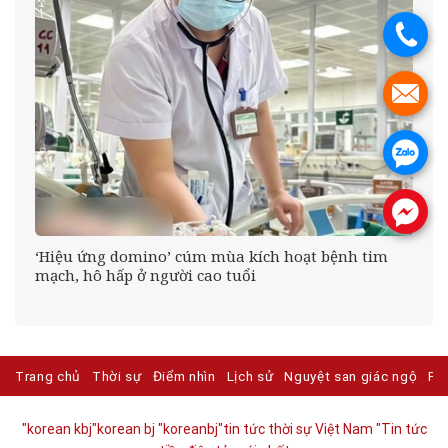
.
.
.
.
n
‘Hiệu ứng domino’ cúm mùa kích hoạt bệnh tim
mạch, hô hấp ở người cao tuổi
Trang chủ
Thời sự
Điểm nhìn
Lịch sử
Nguyệt san giác ngộ
Ph
"korean kbj​
"korean bj
"koreanbj​
"tin tức thời sự Việt Nam
"Tin tức