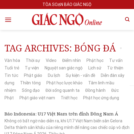
Skip
TÒA SOẠN BÁO GIÁC NGỘ
to
content
TAG ARCHIVES:
BÓNG ĐÁ
Văn hóa
Thời sự
Video
Điểm nhìn
Phật học
Tư vấn
Tuổi trẻ
Tự viện
Nguyệt san giác ngộ
Lịch sử
Từ thiện
Tin tức
Phật giáo
Du lịch
Sự kiện - vấn đề
Diễn đàn xây
dựng
Thiền tông
Phật học lược khảo
Tâm linh mầu
nhiệm
Sống đạo
Đời sống quanh ta
Đồng hành
Đức
Phật
Phật giáo việt nam
Triết học
Phật học ứng dụng
Báo Indonesia: U17 Việt Nam trên đỉnh Đông Nam Á
Không có bất ngờ nào diễn ra, khi U17 Việt Nam biến sân Gelora
Delta thành sân khấu của riêng mình để nâng cao chiếc cúp vô địch
U17 Đông Nam Á 2026. Thầy trò...