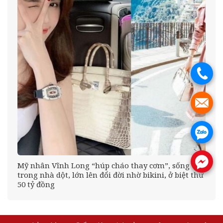
.
.
.
.
Mỹ nhân Vĩnh Long “húp cháo thay cơm”, sống
trong nhà dột, lớn lên đổi đời nhờ bikini, ở biệt thư
50 tỷ đồng