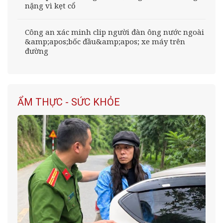
nặng vì kẹt cổ
Công an xác minh clip người đàn ông nước ngoài
&amp;apos;bốc đầu&amp;apos; xe máy trên
đường
ẨM THỰC - SỨC KHỎE