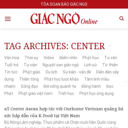
Skip
TÒA SOẠN BÁO GIÁC NGỘ
to
content
TAG ARCHIVES:
CENTER
Văn hóa
Thời sự
Video
Điểm nhìn
Phật học
Tư vấn
Tuổi trẻ
Tự viện
Nguyệt san giác ngộ
Lịch sử
Từ thiện
Tin tức
Phật giáo
Du lịch
Sự kiện - vấn đề
Diễn đàn xây
dựng
Thiền tông
Phật học lược khảo
Tâm linh mầu
nhiệm
Sống đạo
Đời sống quanh ta
Đồng hành
Đức
Phật
Phật giáo việt nam
Triết học
Phật học ứng dụng
aT Center Asean hợp tác với Ourhome Vietnam quảng bá
sức hấp dẫn của K-Food tại Việt Nam
Bộ Nông Lâm nghiệp, Thực phẩm và Chăn nuôi Hàn Quốc cùng