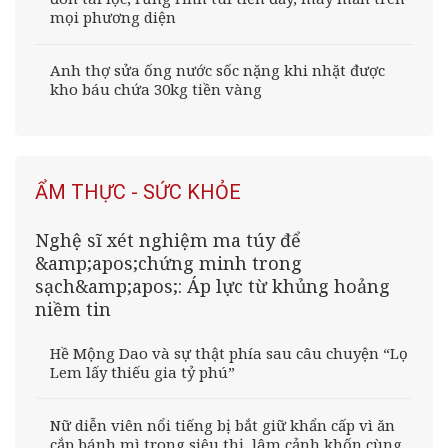
mọi phương diện
Anh thợ sửa ống nước sốc nặng khi nhặt được
kho báu chứa 30kg tiền vàng
ẨM THỰC - SỨC KHỎE
Nghệ sĩ xét nghiệm ma túy để
&amp;apos;chứng minh trong
sạch&amp;apos;: Áp lực từ khủng hoảng
niềm tin
Hề Mộng Dao và sự thật phía sau câu chuyện “Lọ
Lem lấy thiếu gia tỷ phú”
Nữ diễn viên nổi tiếng bị bắt giữ khẩn cấp vì ăn
cắp bánh mì trong siêu thị, lâm cảnh khốn cùng