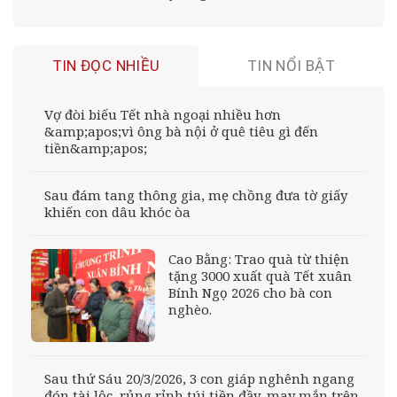
TIN ĐỌC NHIỀU
TIN NỔI BẬT
Vợ đòi biếu Tết nhà ngoại nhiều hơn
&amp;apos;vì ông bà nội ở quê tiêu gì đến
tiền&amp;apos;
Sau đám tang thông gia, mẹ chồng đưa tờ giấy
khiến con dâu khóc òa
Cao Bằng: Trao quà từ thiện
tặng 3000 xuất quà Tết xuân
Bính Ngọ 2026 cho bà con
nghèo.
Sau thứ Sáu 20/3/2026, 3 con giáp nghênh ngang
đón tài lộc, rủng rỉnh túi tiền đầy, may mắn trên