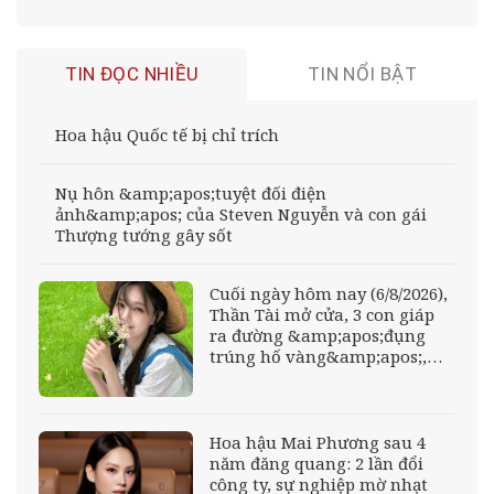
TIN ĐỌC NHIỀU
TIN NỔI BẬT
Hoa hậu Quốc tế bị chỉ trích
Nụ hôn &amp;apos;tuyệt đối điện
ảnh&amp;apos; của Steven Nguyễn và con gái
Thượng tướng gây sốt
Cuối ngày hôm nay (6/8/2026),
Thần Tài mở cửa, 3 con giáp
ra đường &amp;apos;đụng
trúng hố vàng&amp;apos;,
mỏi tay đếm tiền, giàu nứt đố
đổ vách
Hoa hậu Mai Phương sau 4
năm đăng quang: 2 lần đổi
công ty, sự nghiệp mờ nhạt