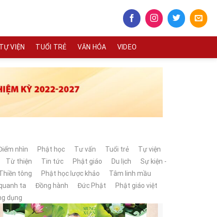
TỰ VIỆN
TUỔI TRẺ
VĂN HÓA
VIDEO
Điểm nhìn
Phật học
Tư vấn
Tuổi trẻ
Tự viện
Từ thiện
Tin tức
Phật giáo
Du lịch
Sự kiện -
Thiền tông
Phật học lược khảo
Tâm linh mầu
 quanh ta
Đồng hành
Đức Phật
Phật giáo việt
ng dụng