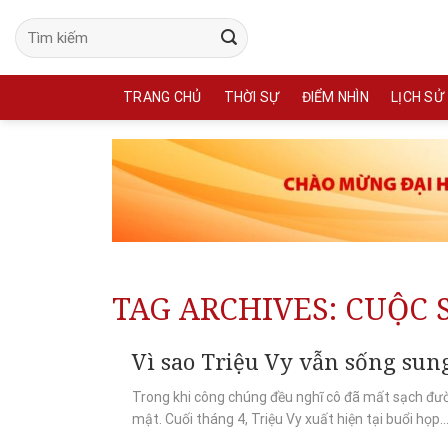
Skip
to
content
TRANG CHỦ
THỜI SỰ
ĐIỂM NHÌN
LỊCH SỬ
TAG ARCHIVES:
CUỘC 
Vì sao Triệu Vy vẫn sống sun
Trong khi công chúng đều nghĩ cô đã mất sạch đườn
mật. Cuối tháng 4, Triệu Vy xuất hiện tại buổi họp..