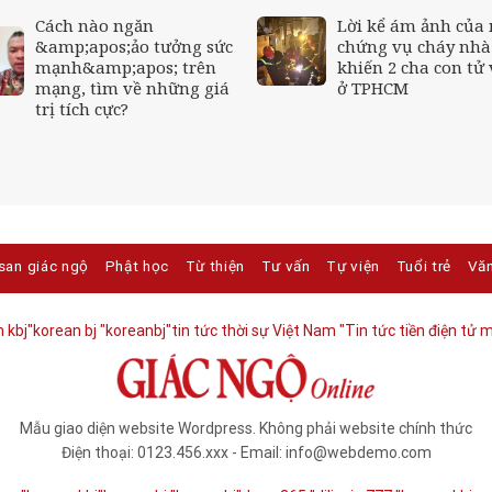
Cách nào ngăn
Lời kể ám ảnh của
&amp;apos;ảo tưởng sức
chứng vụ cháy nhà
mạnh&amp;apos; trên
khiến 2 cha con tử
mạng, tìm về những giá
ở TPHCM
trị tích cực?
san giác ngộ
Phật học
Từ thiện
Tư vấn
Tự viện
Tuổi trẻ
Vă
 kbj​
"korean bj
"koreanbj​
"tin tức thời sự Việt Nam
"Tin tức tiền điện tử m
Mẫu giao diện website Wordpress. Không phải website chính thức
Điện thoại: 0123.456.xxx - Email: info@webdemo.com