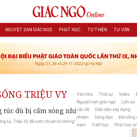
NGUYỆT SAN GIÁC NGỘ
PHẬT HỌC
TỪ THIỆN
TƯ VẤN
SỐNG TRIỆU VY
Văn hóa
Thời sự
Video
Nguyệt san giác ngộ
Lịch sử
g túc dù bị cấm sóng nhiều năm?
vấn đề
Diễn đàn xây dựng
nhiệm
Sống đạo
Đời sống
g lui, Triệu Vy đã sớm chuẩn bị những “lá bài bảo mệnh” bí
nam
Triết học
Phật học ứ
.