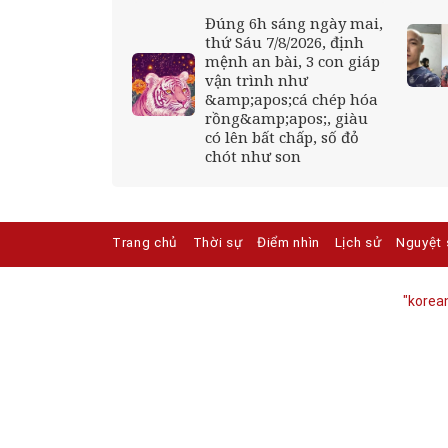
 Chuyên Tuyên
Đúng 6h sáng ngày mai,
ng ký xét
thứ Sáu 7/8/2026, định
o những trường
mệnh an bài, 3 con giáp
ào?
vận trình như
&amp;apos;cá chép hóa
rồng&amp;apos;, giàu
có lên bất chấp, số đỏ
chót như son
Trang chủ
Thời sự
Điểm nhìn
Lịch sử
Nguyệt 
"korean