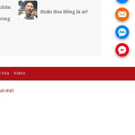
 nhân
Huấn Hoa Hồng là ai?
.
 vong
.
.
n hóa
Video
ới nhất​