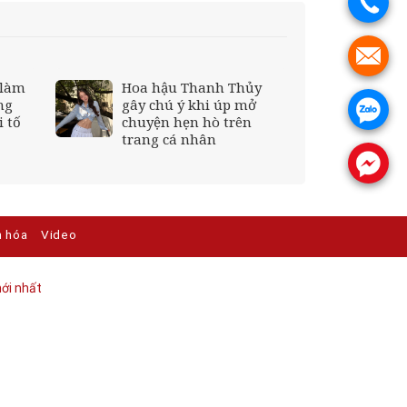
.
.
 làm
Hoa hậu Thanh Thủy
ng
gây chú ý khi úp mở
.
 tố
chuyện hẹn hò trên
trang cá nhân
.
n hóa
Video
ới nhất​