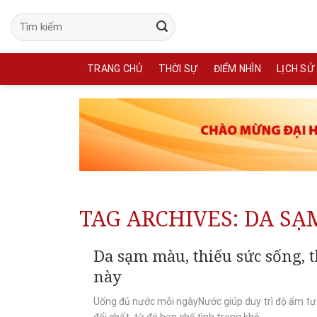
Skip
to
content
TRANG CHỦ
THỜI SỰ
ĐIỂM NHÌN
LỊCH SỬ
TAG ARCHIVES:
DA SẠ
Da sạm màu, thiếu sức sống, 
này
Uống đủ nước mỗi ngàyNước giúp duy trì độ ẩm tự n
đổi chất, từ đó hạn chế tình trạng khô...