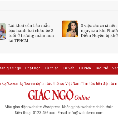
Lời khai của bảo mẫu
3 việc các ca sĩ nên
bạo hành hai cháu bé 2
ngay sau khi Phươ
tuổi ở trường mầm non
Diễm Huyền bị khởi
tại TPHCM
san giác ngộ
Phật học
Từ thiện
Tư vấn
Tự viện
Tuổi trẻ
Vă
 kbj​
"korean bj
"koreanbj​
"tin tức thời sự Việt Nam
"Tin tức tiền điện tử m
Mẫu giao diện website Wordpress. Không phải website chính thức
Điện thoại: 0123.456.xxx - Email: info@webdemo.com