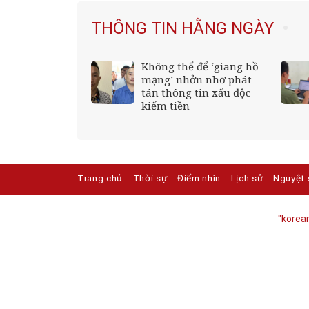
THÔNG TIN HẰNG NGÀY
Không thể để ‘giang hồ
hánh Sky, Vua
mạng’ nhởn nhơ phát
Hồ Văn Khoa
tán thông tin xấu độc
kiếm tiền
Trang chủ
Thời sự
Điểm nhìn
Lịch sử
Nguyệt 
"korean