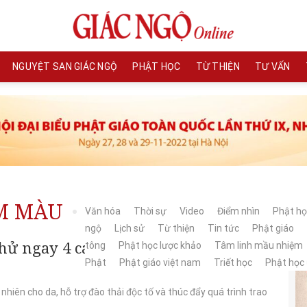
NGUYỆT SAN GIÁC NGỘ
PHẬT HỌC
TỪ THIỆN
TƯ VẤN
M MÀU
Văn hóa
Thời sự
Video
Điểm nhìn
Phật họ
ngộ
Lịch sử
Từ thiện
Tin tức
Phật giáo
thử ngay 4 cách chăm sóc đơn giản
tông
Phật học lược khảo
Tâm linh mầu nhiệm
Phật
Phật giáo việt nam
Triết học
Phật học
hiên cho da, hỗ trợ đào thải độc tố và thúc đẩy quá trình trao