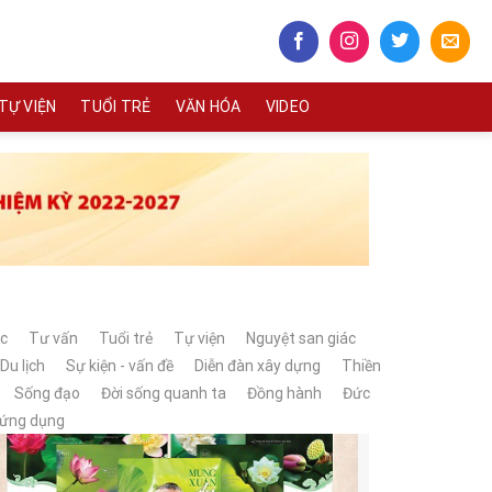
TỰ VIỆN
TUỔI TRẺ
VĂN HÓA
VIDEO
c
Tư vấn
Tuổi trẻ
Tự viện
Nguyệt san giác
Du lịch
Sự kiện - vấn đề
Diễn đàn xây dựng
Thiền
Sống đạo
Đời sống quanh ta
Đồng hành
Đức
 ứng dụng