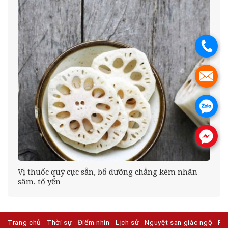
.
.
.
.
 ở
Vị thuốc quý cực sẵn, bổ dưỡng chẳng kém nhân
sâm, tổ yến
Trang chủ
Thời sự
Điểm nhìn
Lịch sử
Nguyệt san giác ngộ
Ph