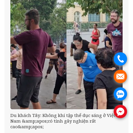
.
.
.
.
Du khách Tây: Không khí tập thể dục sáng ở Việt
Nam &amp;apos;có tính gây nghiện rất
cao&amp;apos;