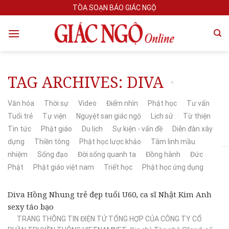
Skip
TÒA SOẠN BÁO GIÁC NGỘ
to
content
TAG ARCHIVES:
DIVA
Văn hóa
Thời sự
Video
Điểm nhìn
Phật học
Tư vấn
Tuổi trẻ
Tự viện
Nguyệt san giác ngộ
Lịch sử
Từ thiện
Tin tức
Phật giáo
Du lịch
Sự kiện - vấn đề
Diễn đàn xây
dựng
Thiền tông
Phật học lược khảo
Tâm linh mầu
nhiệm
Sống đạo
Đời sống quanh ta
Đồng hành
Đức
Phật
Phật giáo việt nam
Triết học
Phật học ứng dụng
Diva Hồng Nhung trẻ đẹp tuổi U60, ca sĩ Nhật Kim Anh
sexy táo bạo
TRANG THÔNG TIN ĐIỆN TỬ TỔNG HỢP CỦA CÔNG TY CỔ