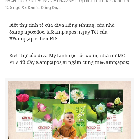
PHẦN TRUYỀN THÔNG VIETNAMNET Địa chỉ: Tòa nhà C’land, số
156 ngõ Xã Đàn 2, Đống Đa,...
Biệt thự tinh tế của diva Hồng Nhung, căn nhà
&amp;apos;độc, lạ&amp;apos; ngày Tết của
H&amp;apos;hen Niê
Biệt thự của diva Mỹ Linh rực sắc xuân, nhà nữ MC
VTV đủ đầy &amp;apos;ai ngắm cũng mê&amp;apos;