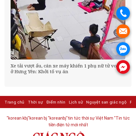
.
.
.
Xe tải vượt ẩu, cán xe máy khiến 1 phụ nữ tử vong
.
oa
ở Hưng Yên: Khởi tố vụ án
Trang chủ
Thời sự
Điểm nhìn
Lịch sử
Nguyệt san giác ngộ
Ph
"korean kbj​
"korean bj
"koreanbj​
"tin tức thời sự Việt Nam
"Tin tức
tiền điện tử mới nhất​