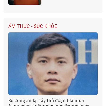
ẨM THỰC - SỨC KHỎE
Bộ Công an lật tẩy thủ đoạn lừa mua
&amp;apos;suất ngoại giao&amp;apos;