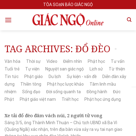
Skip
TÒA SOẠN BÁO GIÁC NGỘ
to
content
TAG ARCHIVES:
ĐỔ ĐÈO
Văn hóa
Thời sự
Video
Điểm nhìn
Phật học
Tư vấn
Tuổi trẻ
Tự viện
Nguyệt san giác ngộ
Lịch sử
Từ thiện
Tin tức
Phật giáo
Du lịch
Sự kiện - vấn đề
Diễn đàn xây
dựng
Thiền tông
Phật học lược khảo
Tâm linh mầu
nhiệm
Sống đạo
Đời sống quanh ta
Đồng hành
Đức
Phật
Phật giáo việt nam
Triết học
Phật học ứng dụng
Xe tải đổ đèo đâm vách núi, 2 người tử vong
Sáng 3/5, ông Thành Minh Thuận – Chủ tịch UBND xã Ba Vì
(Quảng Ngãi) xác nhận, trên địa bàn vừa xảy ra vụ tai nạn giao
thông tại khu vực chân đèo Violak, khiến...