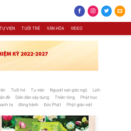
TỰ VIỆN
TUỔI TRẺ
VĂN HÓA
VIDEO
vấn
Tuổi trẻ
Tự viện
Nguyệt san giác ngộ
Lịch
vấn đề
Diễn đàn xây dựng
Thiền tông
Phật học
uanh ta
Đồng hành
Đức Phật
Phật giáo việt