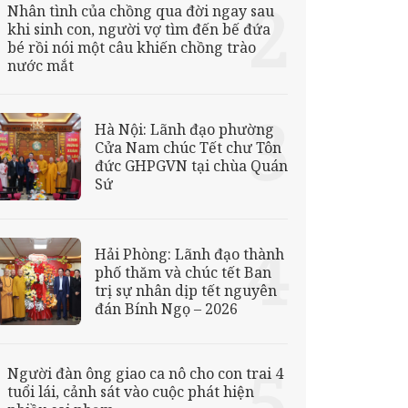
Nhân tình của chồng qua đời ngay sau
khi sinh con, người vợ tìm đến bế đứa
bé rồi nói một câu khiến chồng trào
nước mắt
Hà Nội: Lãnh đạo phường
Cửa Nam chúc Tết chư Tôn
đức GHPGVN tại chùa Quán
Sứ
Hải Phòng: Lãnh đạo thành
phố thăm và chúc tết Ban
trị sự nhân dịp tết nguyên
đán Bính Ngọ – 2026
Người đàn ông giao ca nô cho con trai 4
tuổi lái, cảnh sát vào cuộc phát hiện