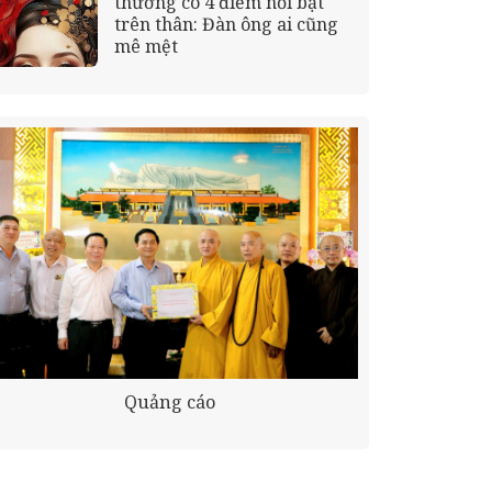
thường có 4 điểm nổi bật
trên thân: Đàn ông ai cũng
mê mệt
Quảng cáo