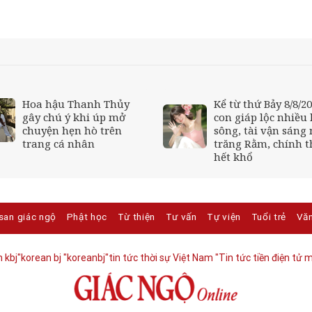
Hoa hậu Thanh Thủy
Kể từ thứ Bảy 8/8/20
gây chú ý khi úp mở
con giáp lộc nhiều
chuyện hẹn hò trên
sông, tài vận sáng
trang cá nhân
trăng Rằm, chính t
hết khổ
san giác ngộ
Phật học
Từ thiện
Tư vấn
Tự viện
Tuổi trẻ
Vă
 kbj​
"korean bj
"koreanbj​
"tin tức thời sự Việt Nam
"Tin tức tiền điện tử m