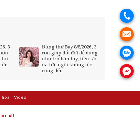
.
.
26, 3
Đúng thứ Bảy 8/8/2026, 3
 hơn
con giáp đổi đời dễ dàng
.
 như
như trở bàn tay, tiền tài
hức
ùa tới, ngồi không lộc
cũng đến
.
n hóa
Video
ới nhất​