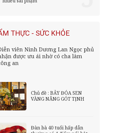
nhiều sai phạm
ẨM THỰC - SỨC KHỎE
Diễn viên Ninh Dương Lan Ngọc phủ
nhận được ưu ái nhờ có cha làm
công an
Chủ đề : BẢY ĐÓA SEN
VÀNG NÂNG GÓT TỊNH
Đàn bà 40 tuổi hấp dẫn