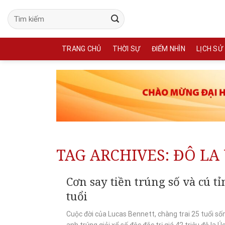
Skip
to
content
TRANG CHỦ
THỜI SỰ
ĐIỂM NHÌN
LỊCH SỬ
TAG ARCHIVES:
ĐÔ LA
Cơn say tiền trúng số và cú tỉ
tuổi
Cuộc đời của Lucas Bennett, chàng trai 25 tuổi số
anh trúng giải xổ số độc đắc trị giá 42 triệu đô la Úc.