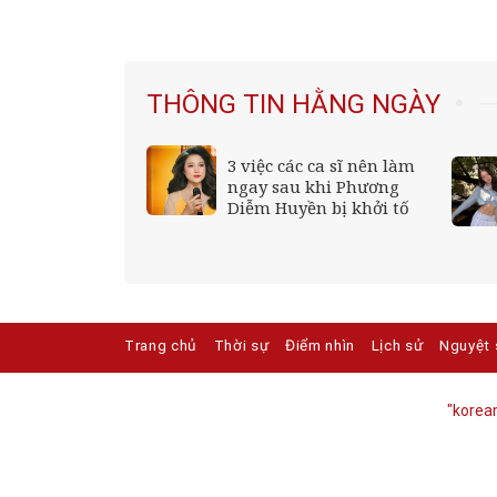
THÔNG TIN HẰNG NGÀY
 Thái Lan:
3 việc các ca sĩ nên làm
m có thể đã bắn
ngay sau khi Phương
 trước khi đến
Diễm Huyền bị khởi tố
Trang chủ
Thời sự
Điểm nhìn
Lịch sử
Nguyệt 
"korean