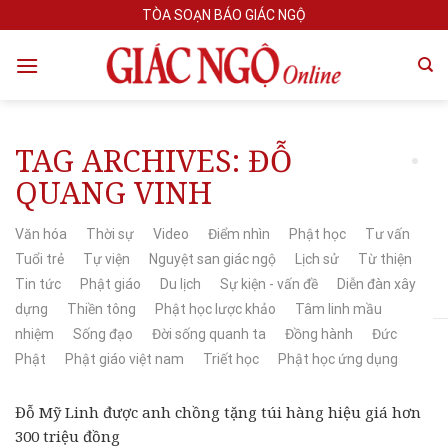
Skip
TÒA SOẠN BÁO GIÁC NGỘ
to
content
TAG ARCHIVES:
ĐỖ
QUANG VINH
Văn hóa
Thời sự
Video
Điểm nhìn
Phật học
Tư vấn
Tuổi trẻ
Tự viện
Nguyệt san giác ngộ
Lịch sử
Từ thiện
Tin tức
Phật giáo
Du lịch
Sự kiện - vấn đề
Diễn đàn xây
dựng
Thiền tông
Phật học lược khảo
Tâm linh mầu
nhiệm
Sống đạo
Đời sống quanh ta
Đồng hành
Đức
Phật
Phật giáo việt nam
Triết học
Phật học ứng dụng
Đỗ Mỹ Linh được anh chồng tặng túi hàng hiệu giá hơn
300 triệu đồng