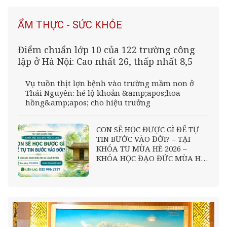
ẨM THỰC - SỨC KHỎE
Điểm chuẩn lớp 10 của 122 trường công
lập ở Hà Nội: Cao nhất 26, thấp nhất 8,5
Vụ tuồn thịt lợn bệnh vào trường mầm non ở
Thái Nguyên: hé lộ khoản &amp;apos;hoa
hồng&amp;apos; cho hiệu trưởng
CON SẼ HỌC ĐƯỢC GÌ ĐỂ TỰ
TIN BƯỚC VÀO ĐỜI? – TẠI
KHÓA TU MÙA HÈ 2026 –
KHÓA HỌC ĐẠO ĐỨC MÙA HÈ
2026 – TU VIỆN CHƠN NHƯ