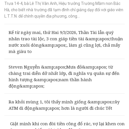
Trưa 14-4, bà Lê Thị Vân Anh, Hiệu trưởng Trường Mầm non Bắc
Hà, cho biết nhà trường đã tạm đình chỉ giảng dạy đối với giáo viên
L.T.T.N. để chính quyền địa phương, công...
Kể từ ngày mai, thứ Hai 9/3/2026, Thần Tài lẫn quý
nhân trao tài lộc, 3 con giáp tiền tài &amp;apos;thuận
nước xuôi dòng&amp;apos;, làm gì cũng lợi, chả mấy
mà giàu to
Steven Nguyễn &amp;apos;Mưa đỏ&amp;apos; từ
chàng trai diễn dở nhất lớp, đi nghĩa vụ quân sự đến
hình tượng &amp;apos;nam thần hành
động&amp;apos;
Ra khỏi mùng 1, tôi thấy mình giống &amp;apos;cây
ATM di động&amp;apos; hơn là người đi chúc Tết
Giật mình khi con đòi tiền công đổ rác, vợ lại khen con