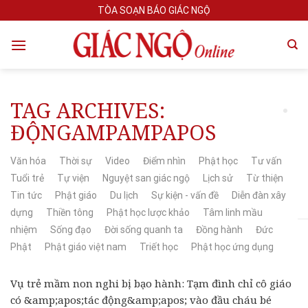
Skip
TÒA SOẠN BÁO GIÁC NGỘ
to
content
TAG ARCHIVES:
ĐỘNGAMPAMPAPOS
Văn hóa
Thời sự
Video
Điểm nhìn
Phật học
Tư vấn
Tuổi trẻ
Tự viện
Nguyệt san giác ngộ
Lịch sử
Từ thiện
Tin tức
Phật giáo
Du lịch
Sự kiện - vấn đề
Diễn đàn xây
dựng
Thiền tông
Phật học lược khảo
Tâm linh mầu
nhiệm
Sống đạo
Đời sống quanh ta
Đồng hành
Đức
Phật
Phật giáo việt nam
Triết học
Phật học ứng dụng
Vụ trẻ mầm non nghi bị bạo hành: Tạm đình chỉ cô giáo
có &amp;apos;tác động&amp;apos; vào đầu cháu bé