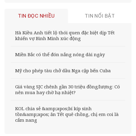
TIN ĐỌC NHIỀU
TIN NỔI BẬT
Hà Kiều Anh tiết lộ thói quen đặc biệt dịp Tết
khiến vợ Bình Minh xúc động
Miền Bắc có thể đón nắng nóng dài ngày
Mỹ cho phép tàu chở dầu Nga cập bến Cuba
Giá vàng SJC chênh gần 30 triệu đồng/lượng: Có
nên mua hay chờ hạ nhiệt?
KOL chia sẻ &amp;apos;bí kíp sinh
tồn&amp;apos; ăn Tết quê chồng, chị em coi là
cẩm nang