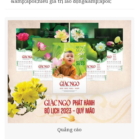
&amp;apos;hiểu giá trị lao động&amp;apos;
Quảng cáo