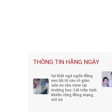
THÔNG TIN HẰNG NGÀY
Sự thật ngã ngửa đằng
 Hồng là ai?
sau lời tố cáo cô giáo
uốn éo câu view tại
trường học: Lời trần tình
khiến cộng đồng mạng
xót xa