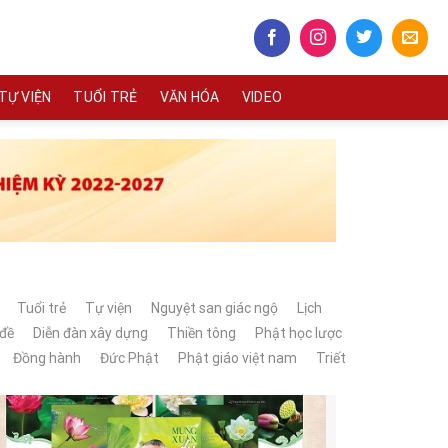
TỰ VIỆN
TUỔI TRẺ
VĂN HÓA
VIDEO
Tuổi trẻ
Tự viện
Nguyệt san giác ngộ
Lịch
 đề
Diễn đàn xây dựng
Thiền tông
Phật học lược
Đồng hành
Đức Phật
Phật giáo việt nam
Triết