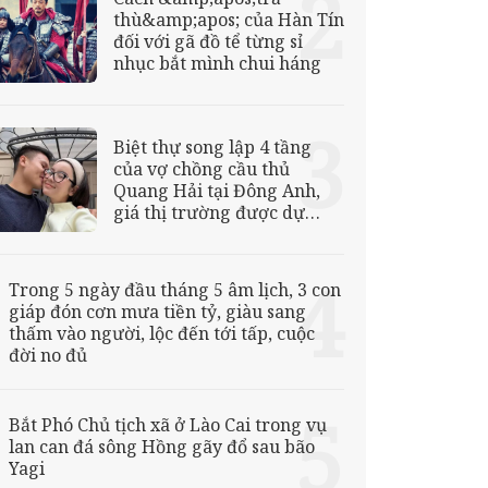
thù&amp;apos; của Hàn Tín
đối với gã đồ tể từng sỉ
nhục bắt mình chui háng
Biệt thự song lập 4 tầng
của vợ chồng cầu thủ
Quang Hải tại Đông Anh,
giá thị trường được dự
đoán từ 40 tỷ đồng
Trong 5 ngày đầu tháng 5 âm lịch, 3 con
giáp đón cơn mưa tiền tỷ, giàu sang
thấm vào người, lộc đến tới tấp, cuộc
đời no đủ
Bắt Phó Chủ tịch xã ở Lào Cai trong vụ
lan can đá sông Hồng gãy đổ sau bão
Yagi