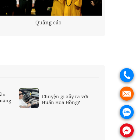
Quảng cáo
.
.
cầu
Chuyện gì xảy ra với
 mạng
Huấn Hoa Hồng?
.
.