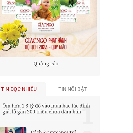
Quảng cáo
TIN ĐỌC NHIỀU
TIN NỔI BẬT
Ôm hơn 1,3 tỷ đổ vào mua bạc lúc đỉnh
giá, lỗ gần 200 triệu chưa dám bán
Cách &amp;apos;trả