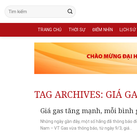
Skip
to
content
TRANG CHỦ
THỜI SỰ
ĐIỂM NHÌN
LỊCH SỬ
TAG ARCHIVES:
GIÁ G
Giá gas tăng mạnh, mỗi bình 
Những ngày gần đây, một số hãng đã thông báo điề
Nam – VT Gas vừa thông báo, từ ngày 9/3, giá...