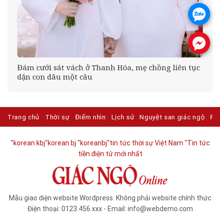
.
.
Đám cưới sát vách ở Thanh Hóa, mẹ chồng liên tục
ng
dặn con dâu một câu
Trang chủ
Thời sự
Điểm nhìn
Lịch sử
Nguyệt san giác ngộ
Ph
"korean kbj​
"korean bj
"koreanbj​
"tin tức thời sự Việt Nam
"Tin tức
tiền điện tử mới nhất​
Mẫu giao diện website Wordpress. Không phải website chính thức
Điện thoại: 0123.456.xxx - Email: info@webdemo.com