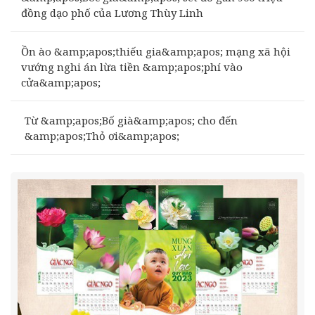
đồng dạo phố của Lương Thùy Linh
Ồn ào &amp;apos;thiếu gia&amp;apos; mạng xã hội
vướng nghi án lừa tiền &amp;apos;phí vào
cửa&amp;apos;
Từ &amp;apos;Bố già&amp;apos; cho đến
&amp;apos;Thỏ ơi&amp;apos;