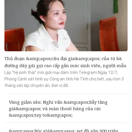
Thủ đoạn &amp;apos;câu đại gia&amp;apos; của tú bà
đường dây gái gọi cao cấp gắn mác sinh viên, người mẫu
Lập “hệ sinh thái” môi giới mại dâm trên Telegram Ngày 12/7,
Phòng Cảnh sát hình sự Công an tỉnh Hà Tĩnh cho biết, sau hơn 3
tháng xác lập chuyên án, đơn vị đã...
Vàng giảm sâu: Nghi vấn &amp;apos;bẫy tăng
giá&amp;apos; và màn thoát hàng của các
&amp;apos;tay to&amp;apos;
&amp;apos;Bóc giá&amp;apos; set đồ gần 900 triệu