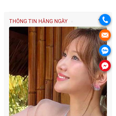
.
THÔNG TIN HẰNG NGÀY
.
.
.