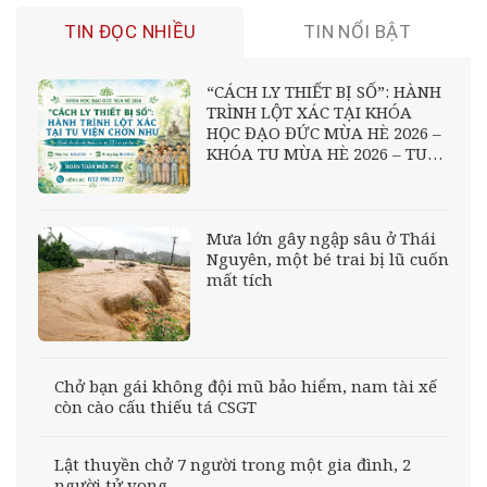
TIN ĐỌC NHIỀU
TIN NỔI BẬT
“CÁCH LY THIẾT BỊ SỐ”: HÀNH
TRÌNH LỘT XÁC TẠI KHÓA
HỌC ĐẠO ĐỨC MÙA HÈ 2026 –
KHÓA TU MÙA HÈ 2026 – TU
VIỆN CHƠN NHƯ
Mưa lớn gây ngập sâu ở Thái
Nguyên, một bé trai bị lũ cuốn
mất tích
Chở bạn gái không đội mũ bảo hiểm, nam tài xế
còn cào cấu thiếu tá CSGT
Lật thuyền chở 7 người trong một gia đình, 2
người tử vong