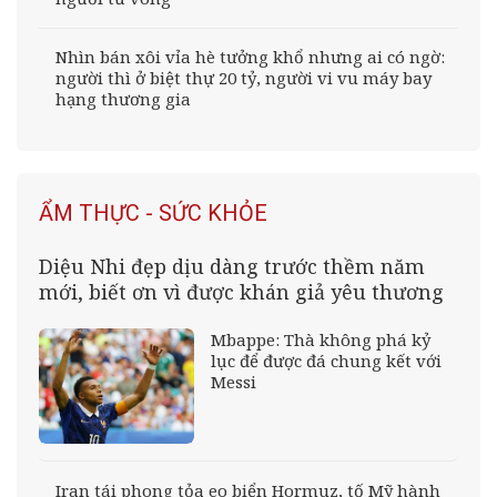
Nhìn bán xôi vỉa hè tưởng khổ nhưng ai có ngờ:
người thì ở biệt thự 20 tỷ, người vi vu máy bay
hạng thương gia
ẨM THỰC - SỨC KHỎE
Diệu Nhi đẹp dịu dàng trước thềm năm
mới, biết ơn vì được khán giả yêu thương
Mbappe: Thà không phá kỷ
lục để được đá chung kết với
Messi
Iran tái phong tỏa eo biển Hormuz, tố Mỹ hành