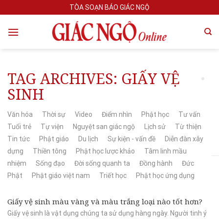
Skip
TÒA SOẠN BÁO GIÁC NGỘ
to
content
TAG ARCHIVES:
GIẤY VỆ
SINH
Văn hóa
Thời sự
Video
Điểm nhìn
Phật học
Tư vấn
Tuổi trẻ
Tự viện
Nguyệt san giác ngộ
Lịch sử
Từ thiện
Tin tức
Phật giáo
Du lịch
Sự kiện - vấn đề
Diễn đàn xây
dựng
Thiền tông
Phật học lược khảo
Tâm linh mầu
nhiệm
Sống đạo
Đời sống quanh ta
Đồng hành
Đức
Phật
Phật giáo việt nam
Triết học
Phật học ứng dụng
Giấy vệ sinh màu vàng và màu trắng loại nào tốt hơn?
Giấy vệ sinh là vật dụng chúng ta sử dụng hàng ngày. Người tinh ý