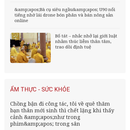
&amp;apos;Bà cụ siêu ngầu&amp;apos; U90 nổi
tiếng nhờ lái drone bón phân và bán nông sản
online
Bố tát – nhắc nhở lại giới luật
nhằm thúc liễm thân tâm,
trao dồi định tuệ
ẨM THỰC - SỨC KHỎE
Chồng bận đi công tác, tôi về quê thăm
bạn thân mới sinh thì chết lặng khi thấy
cảnh &amp;apos;như trong
phim&amp;apos; trong sân