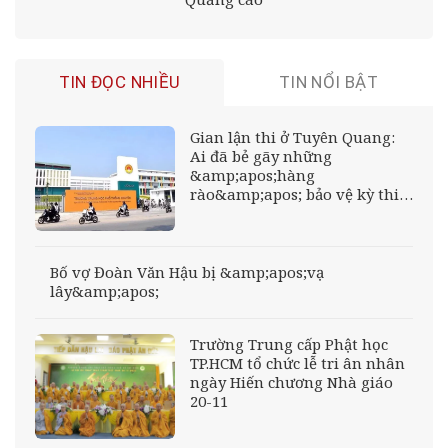
TIN ĐỌC NHIỀU
TIN NỔI BẬT
Gian lận thi ở Tuyên Quang:
Ai đã bẻ gãy những
&amp;apos;hàng
rào&amp;apos; bảo vệ kỳ thi
tốt nghiệp?
Bố vợ Đoàn Văn Hậu bị &amp;apos;vạ
lây&amp;apos;
Trường Trung cấp Phật học
TP.HCM tổ chức lễ tri ân nhân
ngày Hiến chương Nhà giáo
20-11