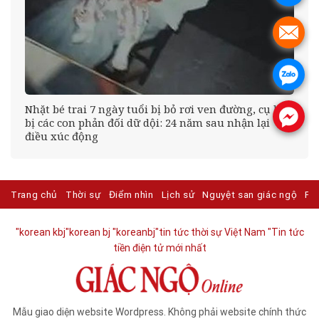
.
.
éo
Nhặt bé trai 7 ngày tuổi bị bỏ rơi ven đường, cụ bà
.
bị các con phản đối dữ dội: 24 năm sau nhận lại
điều xúc động
Trang chủ
Thời sự
Điểm nhìn
Lịch sử
Nguyệt san giác ngộ
Ph
"korean kbj​
"korean bj
"koreanbj​
"tin tức thời sự Việt Nam
"Tin tức
tiền điện tử mới nhất​
Mẫu giao diện website Wordpress. Không phải website chính thức