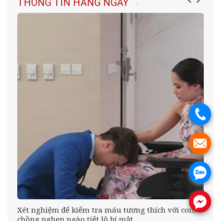
THÔNG TIN HẰNG NGÀY
.
.
.
.
êu
Xét nghiệm để kiểm tra máu tương thích với con,
chồng nghẹn ngào tiết lộ bí mật