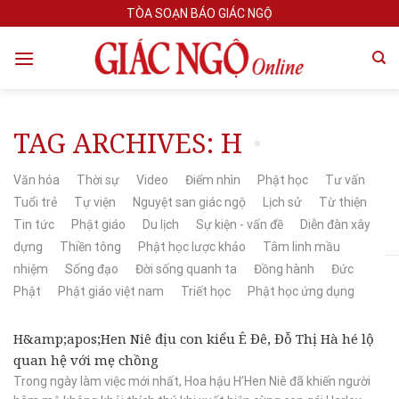
Skip
TÒA SOẠN BÁO GIÁC NGỘ
to
content
TAG ARCHIVES:
H
Văn hóa
Thời sự
Video
Điểm nhìn
Phật học
Tư vấn
Tuổi trẻ
Tự viện
Nguyệt san giác ngộ
Lịch sử
Từ thiện
Tin tức
Phật giáo
Du lịch
Sự kiện - vấn đề
Diễn đàn xây
dựng
Thiền tông
Phật học lược khảo
Tâm linh mầu
nhiệm
Sống đạo
Đời sống quanh ta
Đồng hành
Đức
Phật
Phật giáo việt nam
Triết học
Phật học ứng dụng
H&amp;apos;Hen Niê địu con kiểu Ê Đê, Đỗ Thị Hà hé lộ
quan hệ với mẹ chồng
Trong ngày làm việc mới nhất, Hoa hậu H’Hen Niê đã khiến người