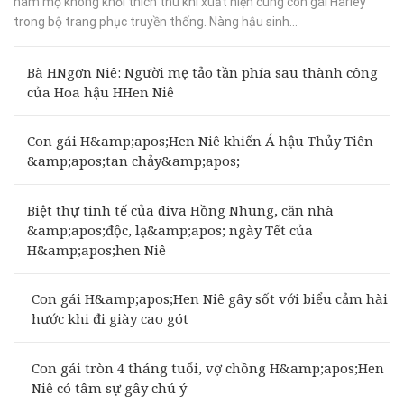
hâm mộ không khỏi thích thú khi xuất hiện cùng con gái Harley
trong bộ trang phục truyền thống. Nàng hậu sinh...
Bà HNgơn Niê: Người mẹ tảo tần phía sau thành công
của Hoa hậu HHen Niê
Con gái H&amp;apos;Hen Niê khiến Á hậu Thủy Tiên
&amp;apos;tan chảy&amp;apos;
Biệt thự tinh tế của diva Hồng Nhung, căn nhà
&amp;apos;độc, lạ&amp;apos; ngày Tết của
H&amp;apos;hen Niê
Con gái H&amp;apos;Hen Niê gây sốt với biểu cảm hài
hước khi đi giày cao gót
Con gái tròn 4 tháng tuổi, vợ chồng H&amp;apos;Hen
Niê có tâm sự gây chú ý