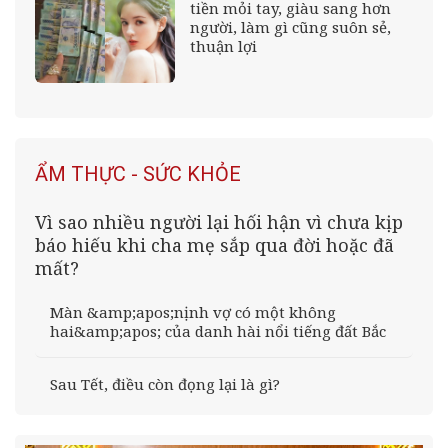
tiền mỏi tay, giàu sang hơn
người, làm gì cũng suôn sẻ,
thuận lợi
ẨM THỰC - SỨC KHỎE
Vì sao nhiều người lại hối hận vì chưa kịp
báo hiếu khi cha mẹ sắp qua đời hoặc đã
mất?
Màn &amp;apos;nịnh vợ có một không
hai&amp;apos; của danh hài nổi tiếng đất Bắc
Sau Tết, điều còn đọng lại là gì?