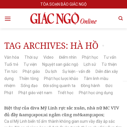
Skip
TÒA SOẠN BÁO GIÁC NGỘ
to
content
TAG ARCHIVES:
HÀ HỒ
Văn hóa
Thời sự
Video
Điểm nhìn
Phật học
Tư vấn
Tuổi trẻ
Tự viện
Nguyệt san giác ngộ
Lịch sử
Từ thiện
Tin tức
Phật giáo
Du lịch
Sự kiện - vấn đề
Diễn đàn xây
dựng
Thiền tông
Phật học lược khảo
Tâm linh mầu
nhiệm
Sống đạo
Đời sống quanh ta
Đồng hành
Đức
Phật
Phật giáo việt nam
Triết học
Phật học ứng dụng
Biệt thự của diva Mỹ Linh rực sắc xuân, nhà nữ MC VTV
đủ đầy &amp;apos;ai ngắm cũng mê&amp;apos;
Ca sĩ Mỹ Linh biến tổ ấm thành không gian sum vầy đầy ắp sắc