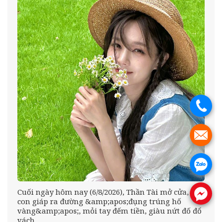
.
.
.
Cuối ngày hôm nay (6/8/2026), Thần Tài mở cửa, 3
.
;
con giáp ra đường &amp;apos;đụng trúng hố
vàng&amp;apos;, mỏi tay đếm tiền, giàu nứt đố đổ
vách