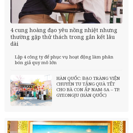
4 cung hoàng đạo yêu nồng nhiệt nhưng
thường gặp thử thách trong gắn kết lâu
dài
Lập 4 công ty để phục vụ hoạt động làm phân
bón giả quy mô lớn
HÀN QUỐC: ĐẠO TRÀNG VIỆN
CHUYÊN TU TẶNG QUÀ TẾT
CHO BÀ CON ẤP NAM-SA – TP.
GYEONGJU (HÀN QUỐC)