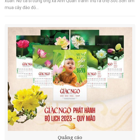
xuân. Nữ ca sĩ cùng ông xã Anh Quân tranh thủ ra chợ Sóc Sơn tìm
mua cây đào đỏ...
Quảng cáo