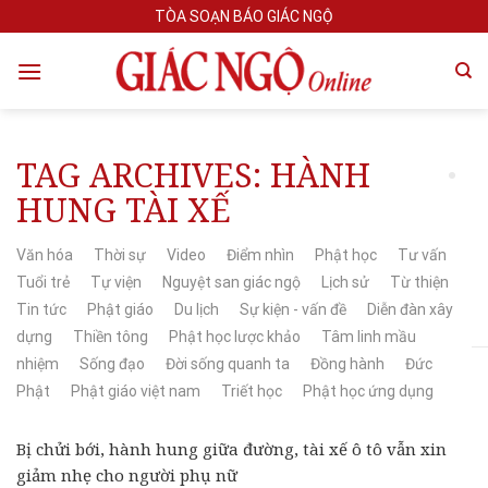
Skip
TÒA SOẠN BÁO GIÁC NGỘ
to
content
TAG ARCHIVES:
HÀNH
HUNG TÀI XẾ
Văn hóa
Thời sự
Video
Điểm nhìn
Phật học
Tư vấn
Tuổi trẻ
Tự viện
Nguyệt san giác ngộ
Lịch sử
Từ thiện
Tin tức
Phật giáo
Du lịch
Sự kiện - vấn đề
Diễn đàn xây
dựng
Thiền tông
Phật học lược khảo
Tâm linh mầu
nhiệm
Sống đạo
Đời sống quanh ta
Đồng hành
Đức
Phật
Phật giáo việt nam
Triết học
Phật học ứng dụng
Bị chửi bới, hành hung giữa đường, tài xế ô tô vẫn xin
giảm nhẹ cho người phụ nữ