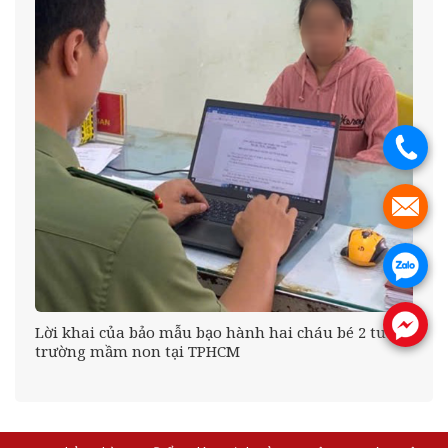
.
.
.
.
Lời khai của bảo mẫu bạo hành hai cháu bé 2 tuổi ở
trường mầm non tại TPHCM