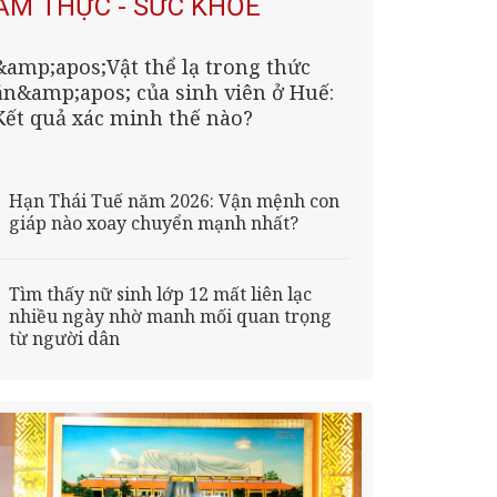
ẨM THỰC - SỨC KHỎE
&amp;apos;Vật thể lạ trong thức
ăn&amp;apos; của sinh viên ở Huế:
Kết quả xác minh thế nào?
Hạn Thái Tuế năm 2026: Vận mệnh con
giáp nào xoay chuyển mạnh nhất?
Tìm thấy nữ sinh lớp 12 mất liên lạc
nhiều ngày nhờ manh mối quan trọng
từ người dân