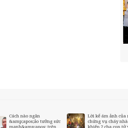
Cách nào ngăn
Lời kể ám ảnh của
&amp;apos;ảo tưởng sức
chứng vụ cháy nhà
mạnh&amp;apos; trên
khiến 2 cha con tử