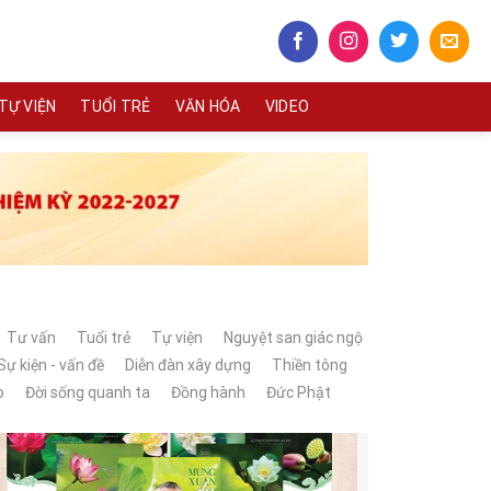
TỰ VIỆN
TUỔI TRẺ
VĂN HÓA
VIDEO
Tư vấn
Tuổi trẻ
Tự viện
Nguyệt san giác ngộ
Sự kiện - vấn đề
Diễn đàn xây dựng
Thiền tông
o
Đời sống quanh ta
Đồng hành
Đức Phật