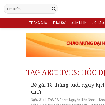
Skip
to
content
TRANG CHỦ
THỜI SỰ
ĐIỂM NHÌN
LỊCH SỬ
TAG ARCHIVES:
HÓC D
Bé gái 18 tháng tuổi nguy kịc
chơi
Ngày 31/1, ThS.BS Phạm Nguyễn Hiền Nhân – Khoa 
cấp cứu và cứu sống thành công bé gái 18 tháng tuổ