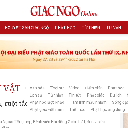
NGUYỆT SAN GIÁC NGỘ
PHẬT HỌC
TỪ THIỆN
TƯ VẤN
Ị VẬT
Văn hóa
Thời sự
Video
Điểm nhìn
Phật học
Lịch sử
Từ thiện
Tin tức
Phật giáo
Du lịch
h, ruột tắc nghẽn vì nuốt hạt nở đồ
Phật học lược khảo
Tâm linh mầu nhiệm
Sống đạ
Phật giáo việt nam
Triết học
Phật học ứng dụng
Ngoại Tổng hợp, Bệnh viện Nhi đồng 2 cho biết, đơn vị vừa
i bị...