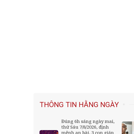
THÔNG TIN HẰNG NGÀY
 Chuyên Tuyên
Đúng 6h sáng ngày mai,
ng ký xét
thứ Sáu 7/8/2026, định
o những trường
mệnh an bài, 3 con giáp