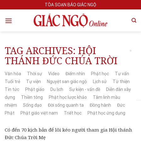
Skip
TÒA SOẠN BÁO GIÁC NGỘ
to
content
TAG ARCHIVES:
HỘI
THÁNH ĐỨC CHÚA TRỜI
Văn hóa
Thời sự
Video
Điểm nhìn
Phật học
Tư vấn
Tuổi trẻ
Tự viện
Nguyệt san giác ngộ
Lịch sử
Từ thiện
Tin tức
Phật giáo
Du lịch
Sự kiện - vấn đề
Diễn đàn xây
dựng
Thiền tông
Phật học lược khảo
Tâm linh mầu
nhiệm
Sống đạo
Đời sống quanh ta
Đồng hành
Đức
Phật
Phật giáo việt nam
Triết học
Phật học ứng dụng
Có đến 70 kịch bản để lôi kéo người tham gia Hội thánh
Đức Chúa Trời Mẹ