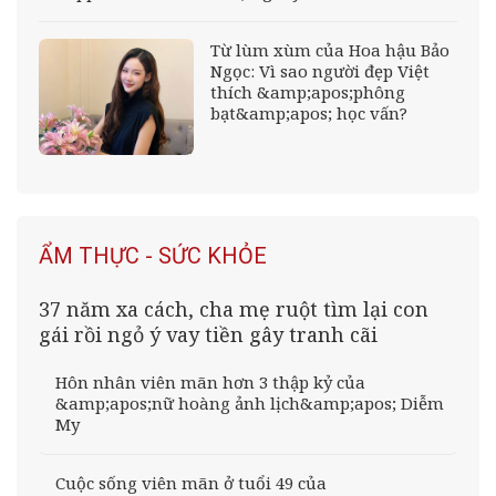
Từ lùm xùm của Hoa hậu Bảo
Ngọc: Vì sao người đẹp Việt
thích &amp;apos;phông
bạt&amp;apos; học vấn?
ẨM THỰC - SỨC KHỎE
37 năm xa cách, cha mẹ ruột tìm lại con
gái rồi ngỏ ý vay tiền gây tranh cãi
Hôn nhân viên mãn hơn 3 thập kỷ của
&amp;apos;nữ hoàng ảnh lịch&amp;apos; Diễm
My
Cuộc sống viên mãn ở tuổi 49 của